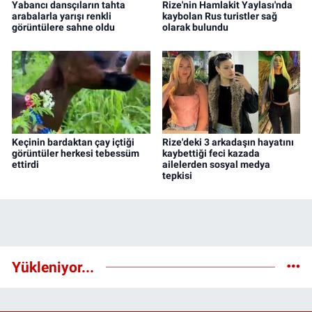
Yabancı dansçıların tahta
Rize'nin Hamlakit Yaylası'nda
arabalarla yarışı renkli
kaybolan Rus turistler sağ
görüntülere sahne oldu
olarak bulundu
Keçinin bardaktan çay içtiği
Rize'deki 3 arkadaşın hayatını
görüntüler herkesi tebessüm
kaybettiği feci kazada
ettirdi
ailelerden sosyal medya
tepkisi
Yükleniyor...