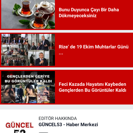
Bunu Duyunca Çayı Bir Daha
Dökmeyeceksiniz
Rize' de 19 Ekim Muhtarlar Günü
...
Feci Kazada Hayatını Kaybeden
Gençlerden Bu Görüntüler Kaldı
EDITÖR HAKKINDA
GÜNCEL53 - Haber Merkezi