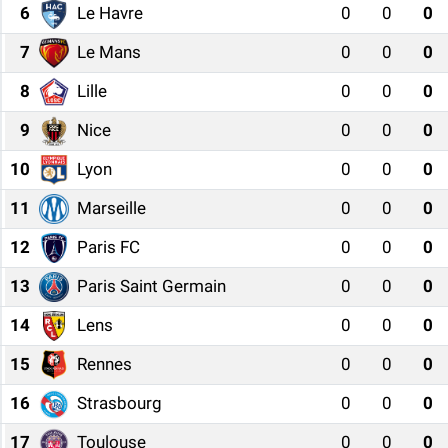
6
Le Havre
0
0
0
7
Le Mans
0
0
0
8
Lille
0
0
0
9
Nice
0
0
0
10
Lyon
0
0
0
11
Marseille
0
0
0
12
Paris FC
0
0
0
13
Paris Saint Germain
0
0
0
14
Lens
0
0
0
15
Rennes
0
0
0
16
Strasbourg
0
0
0
17
Toulouse
0
0
0