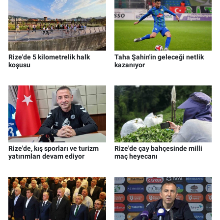
Rize'de 5 kilometrelik halk
Taha Şahin'in geleceği netlik
koşusu
kazanıyor
Rize'de, kış sporları ve turizm
Rize'de çay bahçesinde milli
yatırımları devam ediyor
maç heyecanı