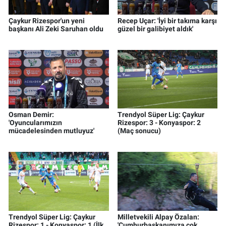
Çaykur Rizespor'un yeni
Recep Uçar: 'İyi bir takıma karşı
başkanı Ali Zeki Saruhan oldu
güzel bir galibiyet aldık'
Osman Demir:
Trendyol Süper Lig: Çaykur
'Oyuncularımızın
Rizespor: 3 - Konyaspor: 2
mücadelesinden mutluyuz'
(Maç sonucu)
Trendyol Süper Lig: Çaykur
Milletvekili Alpay Özalan:
Rizespor: 1 - Konyaspor: 1 (İlk
'Cumhurbaşkanımıza çok