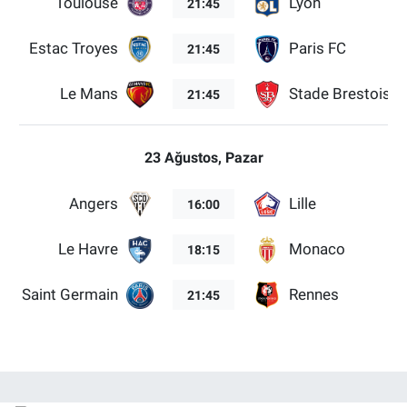
Toulouse
Lyon
21:45
Estac Troyes
Paris FC
21:45
Le Mans
Stade Brestois 2
21:45
23 Ağustos, Pazar
Angers
Lille
16:00
Le Havre
Monaco
18:15
ris Saint Germain
Rennes
21:45