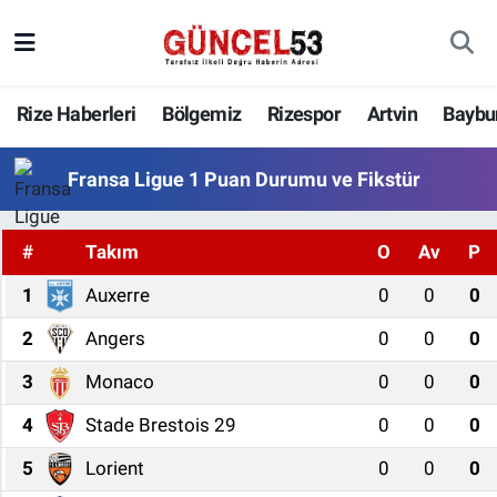
Rize Haberleri
Bölgemiz
Rizespor
Artvin
Baybu
Fransa Ligue 1 Puan Durumu ve Fikstür
#
Takım
O
Av
P
1
Auxerre
0
0
0
2
Angers
0
0
0
3
Monaco
0
0
0
4
Stade Brestois 29
0
0
0
5
Lorient
0
0
0