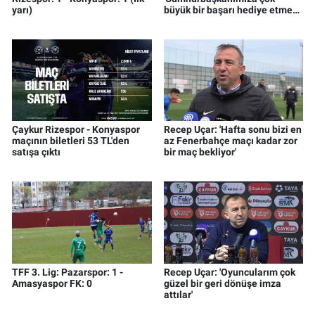
yarı)
büyük bir başarı hediye etme
zamanı geldiğini düşünüyorum'
Çaykur Rizespor - Konyaspor
Recep Uçar: 'Hafta sonu bizi en
maçının biletleri 53 TL'den
az Fenerbahçe maçı kadar zor
satışa çıktı
bir maç bekliyor'
TFF 3. Lig: Pazarspor: 1 -
Recep Uçar: 'Oyuncularım çok
Amasyaspor FK: 0
güzel bir geri dönüşe imza
attılar'