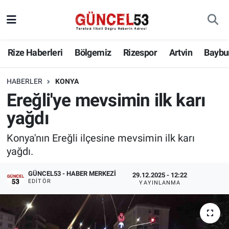
Rize Haberleri
Bölgemiz
Rizespor
Artvin
Baybu
HABERLER
KONYA
Ereğli'ye mevsimin ilk karı
yağdı
Konya'nın Ereğli ilçesine mevsimin ilk karı
yağdı.
GÜNCEL53 - HABER MERKEZI
29.12.2025 - 12:22
EDITÖR
YAYINLANMA