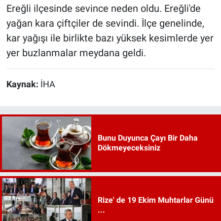
Ereğli ilçesinde sevince neden oldu. Ereğli'de
yağan kara çiftçiler de sevindi. İlçe genelinde,
kar yağışı ile birlikte bazı yüksek kesimlerde yer
yer buzlanmalar meydana geldi.
Kaynak:
İHA
Bunu Duyunca Çayı Bir Daha
Dökmeyeceksiniz
Rize' de 19 Ekim Muhtarlar Günü
...