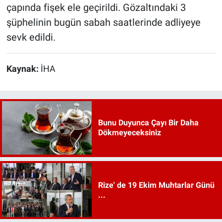
çapında fişek ele geçirildi. Gözaltındaki 3
şüphelinin bugün sabah saatlerinde adliyeye
sevk edildi.
Kaynak:
İHA
Bunu Duyunca Çayı Bir Daha
Dökmeyeceksiniz
Rize' de 19 Ekim Muhtarlar Günü
...