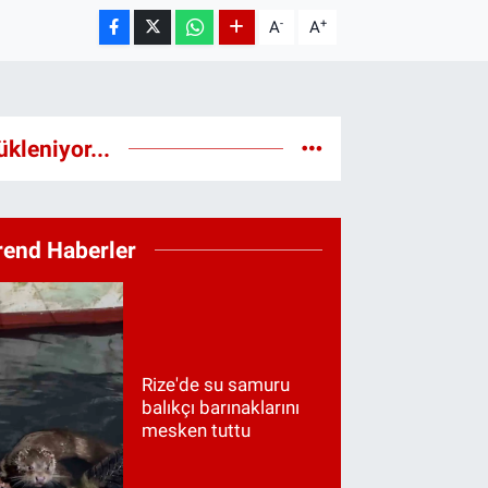
-
+
A
A
ükleniyor...
rend Haberler
Rize'de su samuru
balıkçı barınaklarını
mesken tuttu