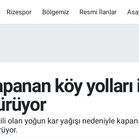
Rizespor
Bölgemiz
Resmi İlanlar
Asa
panan köy yolları 
ürüyor
kili olan yoğun kar yağışı nedeniyle kapan
rüyor.