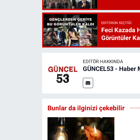
EDITÖRÜN SEÇTIĞI
Feci Kazada 
Görüntüler Ka
EDITÖR HAKKINDA
GÜNCEL53 - Haber 
Bunlar da ilginizi çekebilir