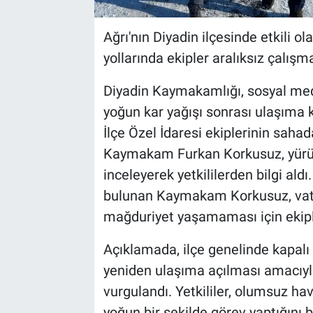
Ağrı'nın Diyadin ilçesinde etkili 
yollarında ekipler aralıksız çalışm
Diyadin Kaymakamlığı, sosyal med
yoğun kar yağışı sonrası ulaşıma k
İlçe Özel İdaresi ekiplerinin sahad
Kaymakam Furkan Korkusuz, yürüt
inceleyerek yetkililerden bilgi ald
bulunan Kaymakam Korkusuz, vata
mağduriyet yaşamaması için ekipleri
Açıklamada, ilçe genelinde kapalı 
yeniden ulaşıma açılması amacıyla
vurgulandı. Yetkililer, olumsuz h
yoğun bir şekilde görev yaptığını be