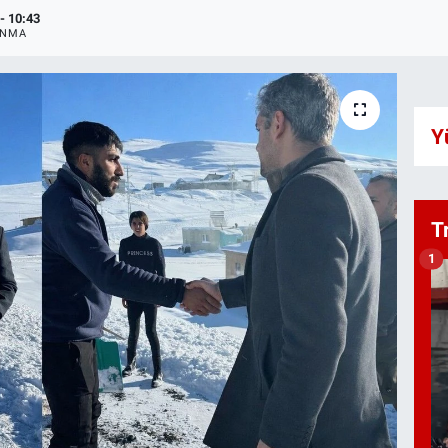
- 10:43
ANMA
Y
T
1