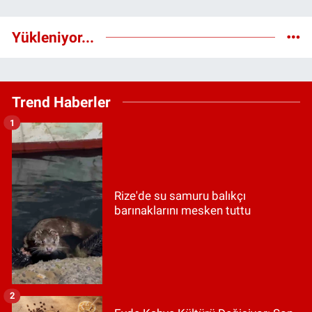
Yükleniyor...
Trend Haberler
1
Rize'de su samuru balıkçı
barınaklarını mesken tuttu
2