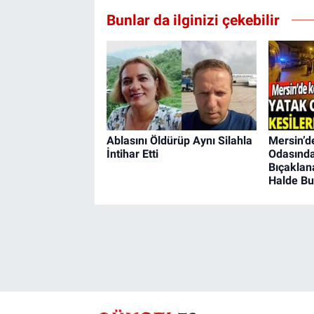
Bunlar da ilginizi çekebilir
Ablasını Öldürüp Aynı Silahla
Mersin’d
İntihar Etti
Odasınd
Bıçaklan
Halde Bu