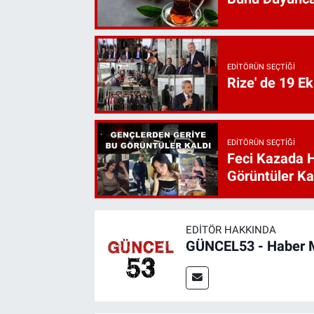
EDITÖRÜN SEÇTIĞI
Rize' de 19 E
EDITÖRÜN SEÇTIĞI
Feci Kazada 
Görüntüler Ka
EDITÖR HAKKINDA
GÜNCEL53 - Haber 