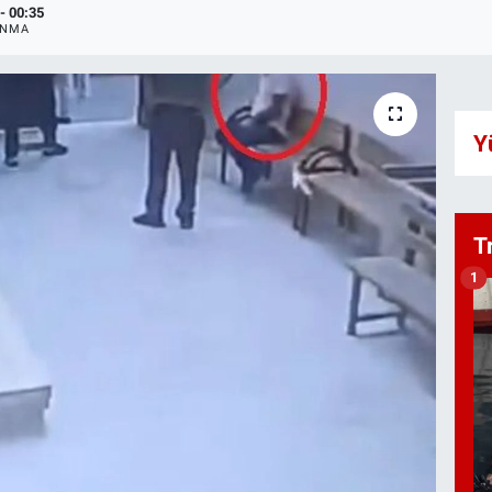
- 00:35
ANMA
Y
T
1