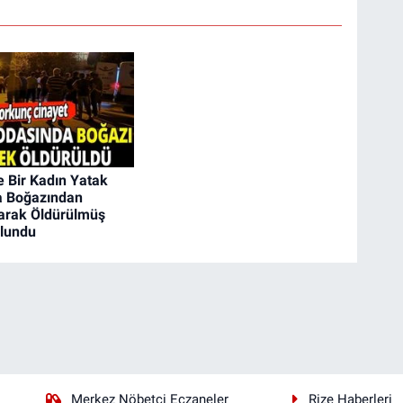
e Bir Kadın Yatak
a Boğazından
arak Öldürülmüş
lundu
Merkez Nöbetçi Eczaneler
Rize Haberleri