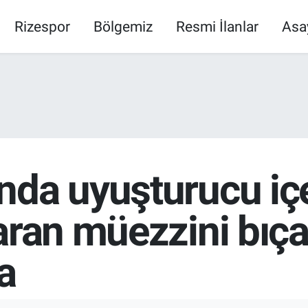
Rizespor
Bölgemiz
Resmi İlanlar
Asa
nda uyuşturucu iç
aran müezzini bıça
a