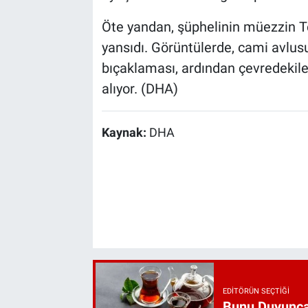
Öte yandan, şüphelinin müezzin T
yansıdı. Görüntülerde, cami avlu
bıçaklaması, ardından çevredekiler
alıyor. (DHA)
Kaynak:
DHA
EDITÖRÜN SEÇTIĞI
Bunu Duyunca