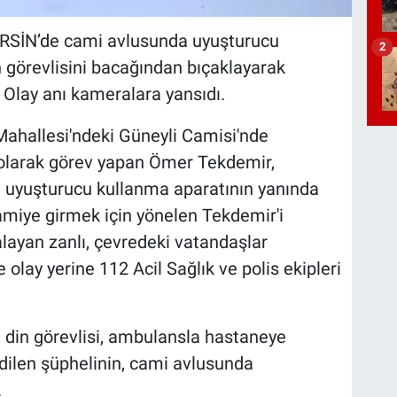
RSİN’de cami avlusunda uyuşturucu
2
in görevlisini bacağından bıçaklayarak
. Olay anı kameralara yansıdı.
Mahallesi'ndeki Güneyli Camisi'nde
larak görev yapan Ömer Tekdemir,
 uyuşturucu kullanma aparatının yanında
camiye girmek için yönelen Tekdemir'i
layan zanlı, çevredeki vatandaşlar
 olay yerine 112 Acil Sağlık ve polis ekipleri
ı din görevlisi, ambulansla hastaneye
 edilen şüphelinin, cami avlusunda
.