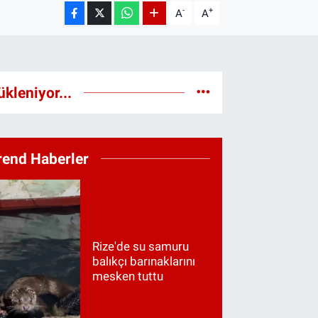
-
+
A
A
ükleniyor...
rend Haberler
Rize'de su samuru
balıkçı barınaklarını
mesken tuttu