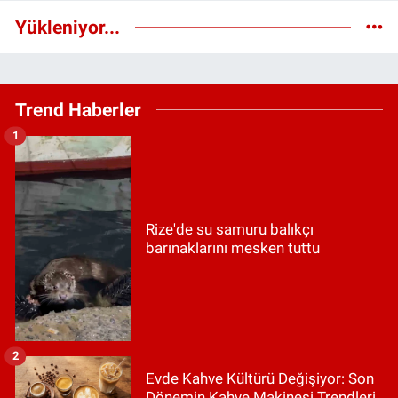
Yükleniyor...
Trend Haberler
1
Rize'de su samuru balıkçı
barınaklarını mesken tuttu
2
Evde Kahve Kültürü Değişiyor: Son
Dönemin Kahve Makinesi Trendleri