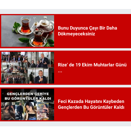
Bunu Duyunca Çayı Bir Daha
Dökmeyeceksiniz
Rize' de 19 Ekim Muhtarlar Günü
...
Feci Kazada Hayatını Kaybeden
Gençlerden Bu Görüntüler Kaldı