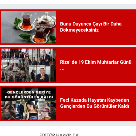
Bunu Duyunca Çayı Bir Daha
Dökmeyeceksiniz
Rize' de 19 Ekim Muhtarlar Günü
...
Feci Kazada Hayatını Kaybeden
Gençlerden Bu Görüntüler Kaldı
EDITÖR HAKKINDA