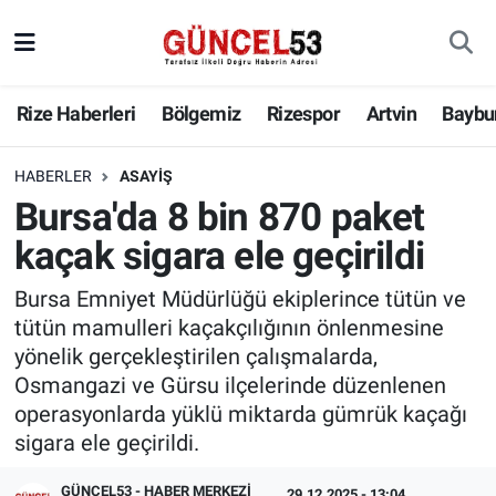
Rize Haberleri
Bölgemiz
Rizespor
Artvin
Baybu
HABERLER
ASAYIŞ
Bursa'da 8 bin 870 paket
kaçak sigara ele geçirildi
Bursa Emniyet Müdürlüğü ekiplerince tütün ve
tütün mamulleri kaçakçılığının önlenmesine
yönelik gerçekleştirilen çalışmalarda,
Osmangazi ve Gürsu ilçelerinde düzenlenen
operasyonlarda yüklü miktarda gümrük kaçağı
sigara ele geçirildi.
GÜNCEL53 - HABER MERKEZI
29.12.2025 - 13:04