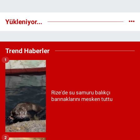
Yükleniyor...
Trend Haberler
1
Rize'de su samuru balıkçı
barınaklarını mesken tuttu
2