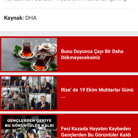
Kaynak:
DHA
Bunu Duyunca Çayı Bir Daha
Dökmeyeceksiniz
Rize' de 19 Ekim Muhtarlar Günü
...
Feci Kazada Hayatını Kaybeden
Gençlerden Bu Görüntüler Kaldı