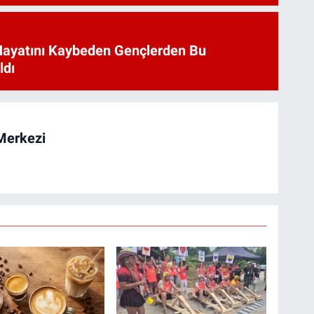
Hayatını Kaybeden Gençlerden Bu
ldı
Merkezi