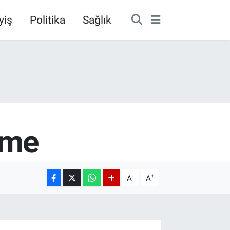
yiş
Politika
Sağlık
nme
-
+
A
A