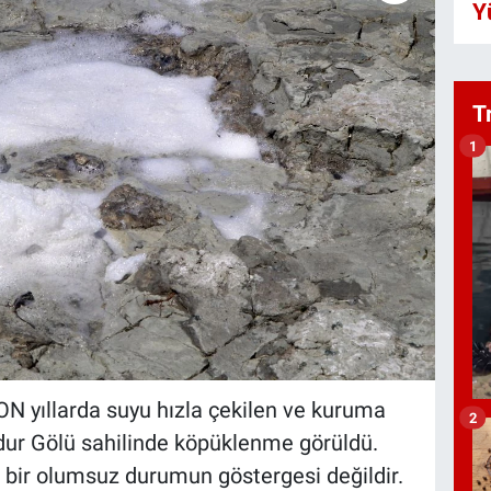
Y
T
1
yıllarda suyu hızla çekilen ve kuruma
2
rdur Gölü sahilinde köpüklenme görüldü.
i bir olumsuz durumun göstergesi değildir.