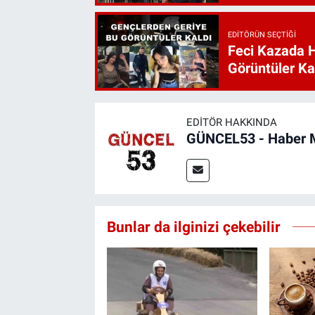
EDITÖRÜN SEÇTIĞI
Feci Kazada 
Görüntüler Ka
EDITÖR HAKKINDA
GÜNCEL53 - Haber 
Bunlar da ilginizi çekebilir