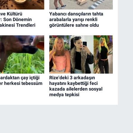
ve Kültürü
Yabancı dansçıların tahta
r: Son Dönemin
arabalarla yarışı renkli
kinesi Trendleri
görüntülere sahne oldu
ardaktan çay içtiği
Rize'deki 3 arkadaşın
er herkesi tebessüm
hayatını kaybettiği feci
kazada ailelerden sosyal
medya tepkisi