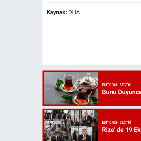
Kaynak:
DHA
EDITÖRÜN SEÇTIĞI
Bunu Duyunca
EDITÖRÜN SEÇTIĞI
Rize' de 19 E