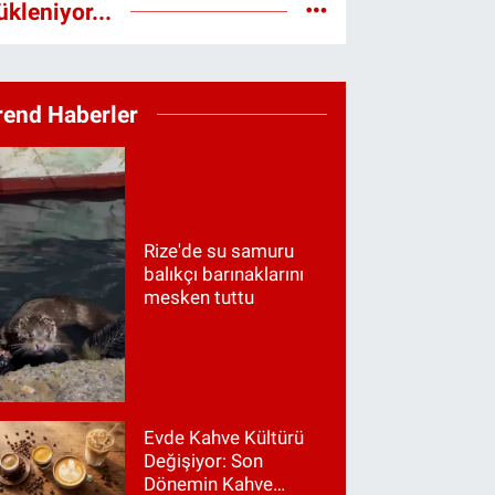
ükleniyor...
rend Haberler
Rize'de su samuru
balıkçı barınaklarını
mesken tuttu
Evde Kahve Kültürü
Değişiyor: Son
Dönemin Kahve