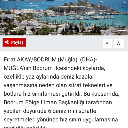
Paylaş
-
+
A
A
Fırat AKAY/BODRUM,(Muğla), (DHA)-
MUĞLA'nın Bodrum ilçesindeki koylarda,
özellikle yaz aylarında deniz kazaları
yaşanmasına neden olan sürat tekneleri ve
botlara hız sınırlaması getirildi. Bu kapsamda,
Bodrum Bölge Liman Başkanlığı tarafından
yapılan duyuruda 6 deniz mili süratle
seyretmeleri yönünde hız sınırı uygulamasına
geçildiği belirtildi.