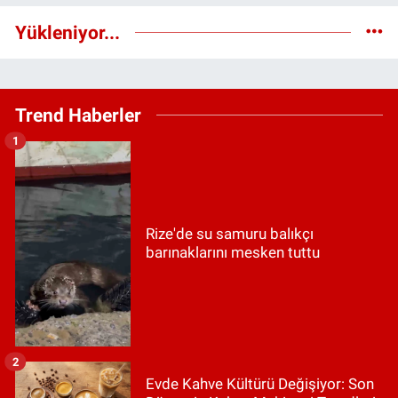
Yükleniyor...
Trend Haberler
1
Rize'de su samuru balıkçı
barınaklarını mesken tuttu
2
Evde Kahve Kültürü Değişiyor: Son