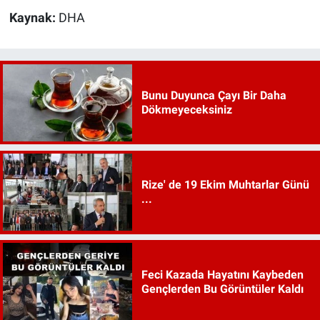
Kaynak:
DHA
Bunu Duyunca Çayı Bir Daha
Dökmeyeceksiniz
Rize' de 19 Ekim Muhtarlar Günü
...
Feci Kazada Hayatını Kaybeden
Gençlerden Bu Görüntüler Kaldı