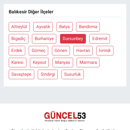
Balıkesir Diğer İlçeler
Altieylül
Ayvalik
Balya
Bandirma
Bigadiç
Burhaniye
Dursunbey
Edremit
Erdek
Gömeç
Gönen
Havran
İvrindi
Karesi
Kepsut
Manyas
Marmara
Savaştepe
Sindirgi
Susurluk