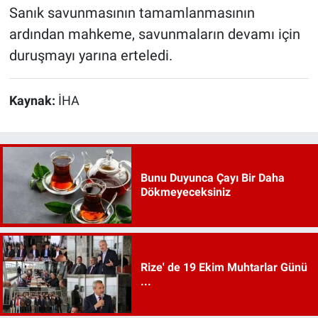
Sanık savunmasının tamamlanmasının
ardından mahkeme, savunmaların devamı için
duruşmayı yarına erteledi.
Kaynak:
İHA
Bunu Duyunca Çayı Bir Daha
Dökmeyeceksiniz
Rize' de 19 Ekim Muhtarlar Günü
...