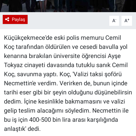
Paylaş
-
+
A
A
Küçükçekmece'de eski polis memuru Cemil
Koç tarafından öldürülen ve cesedi bavulla yol
kenarına bırakılan üniversite öğrencisi Ayşe
Tokyaz cinayeti davasında tutuklu sanık Cemil
Koç, savunma yaptı. Koç, 'Valizi taksi şoförü
Necmettin'e verdim. Verirken de, bunun içinde
tarihi eser gibi bir şeyin olduğunu düşünebilirsin
dedim. İçine kesinlikle bakmamasını ve valizi
gelip teslim alacağımı söyledim. Necmettin ile
bu iş için 400-500 bin lira arası karşılığında
anlaştık' dedi.