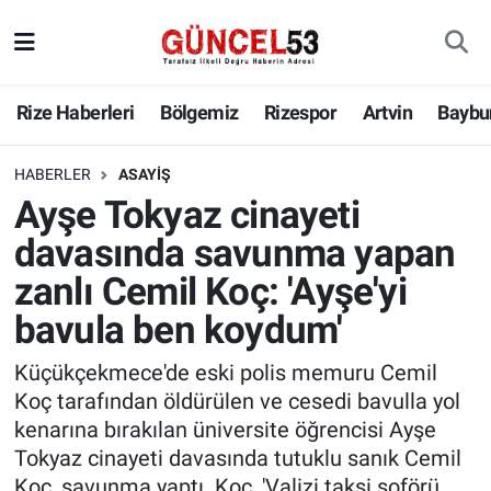
Rize Haberleri
Bölgemiz
Rizespor
Artvin
Baybu
HABERLER
ASAYIŞ
Ayşe Tokyaz cinayeti
davasında savunma yapan
zanlı Cemil Koç: 'Ayşe'yi
bavula ben koydum'
Küçükçekmece'de eski polis memuru Cemil
Koç tarafından öldürülen ve cesedi bavulla yol
kenarına bırakılan üniversite öğrencisi Ayşe
Tokyaz cinayeti davasında tutuklu sanık Cemil
Koç, savunma yaptı. Koç, 'Valizi taksi şoförü