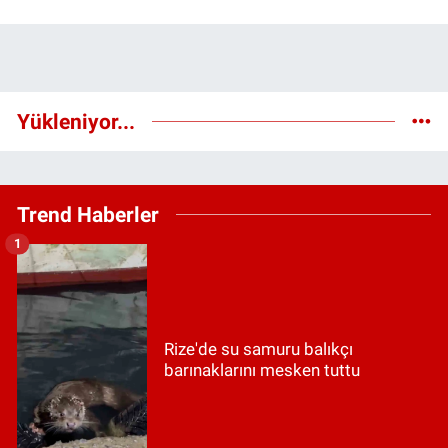
Yükleniyor...
Trend Haberler
1
Rize'de su samuru balıkçı
barınaklarını mesken tuttu