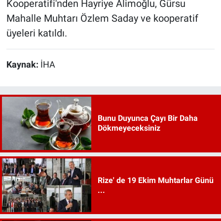
Kooperatifi'nden Hayriye Alimoğlu, Gürsu
Mahalle Muhtarı Özlem Saday ve kooperatif
üyeleri katıldı.
Kaynak:
İHA
Bunu Duyunca Çayı Bir Daha
Dökmeyeceksiniz
Rize' de 19 Ekim Muhtarlar Günü
...