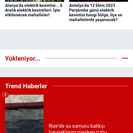
Alanya'da elektrik kesintisi... 6
Antalya’da 12 Ekim 2023
Aralık elektrik kesintileri: İşte
Perşembe günü elektrik
etkilenecek mahalleler!
kesintisi hangi bölge, ilçe ve
mahallelerde yaşanacak?
Yükleniyor...
Trend Haberler
1
Rize'de su samuru balıkçı
barınaklarını mesken tuttu