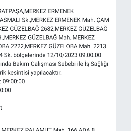
,MURATPAŞA,MERKEZ ERMENEK
ASMALI Sk.,MERKEZ ERMENEK Mah. ÇAM
KEZ GÜZELBAĞ 2682,MERKEZ GÜZELBAĞ
.,MERKEZ GÜZELBAĞ Mah.,MERKEZ
BA 2222,MERKEZ GÜZELOBA Mah. 2213
Sk. bölgelerinde 12/10/2023 09:00:00 –
ında Bakım Çalışması Sebebi ile İş Sağlığı
ik kesintisi yapılacaktır.
t 09:00:00
00:00
t
KAŞ,MERKEZ PALAMUT Mah. 166 ADA 8