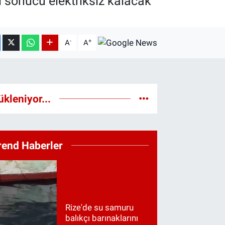
 sonucu elektriksiz kalacak
-
+
A
A
ükleniyor...
rend Haberler
Rize'de su samuru
balıkçı barınaklarını