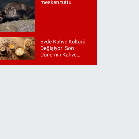
mesken tuttu
Evde Kahve Kültürü
Değişiyor: Son
Dönemin Kahve
Makinesi Trendleri