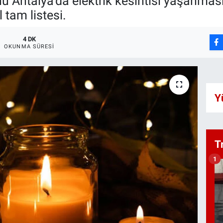
Antalya’da elektrik kesintisi yaşanması
 tam listesi.
4 DK
OKUNMA SÜRESI
Y
T
1