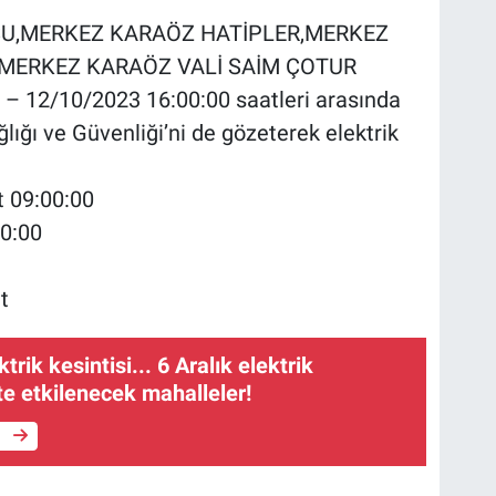
AKSU,MERKEZ KARAÖZ HATİPLER,MERKEZ
,MERKEZ KARAÖZ VALİ SAİM ÇOTUR
 – 12/10/2023 16:00:00 saatleri arasında
lığı ve Güvenliği’ni de gözeterek elektrik
t 09:00:00
00:00
t
trik kesintisi... 6 Aralık elektrik
şte etkilenecek mahalleler!
e