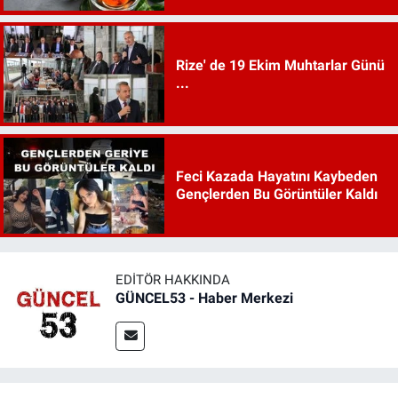
Rize' de 19 Ekim Muhtarlar Günü
...
Feci Kazada Hayatını Kaybeden
Gençlerden Bu Görüntüler Kaldı
EDITÖR HAKKINDA
GÜNCEL53 - Haber Merkezi