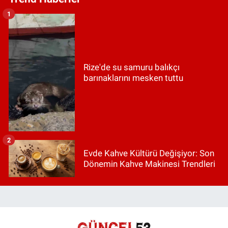
1
Rize'de su samuru balıkçı
barınaklarını mesken tuttu
2
Evde Kahve Kültürü Değişiyor: Son
Dönemin Kahve Makinesi Trendleri