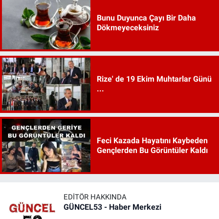
Bunu Duyunca Çayı Bir Daha
Dökmeyeceksiniz
Rize' de 19 Ekim Muhtarlar Günü
...
Feci Kazada Hayatını Kaybeden
Gençlerden Bu Görüntüler Kaldı
EDITÖR HAKKINDA
GÜNCEL53 - Haber Merkezi