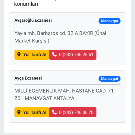
konumları
Avşaroğlu Eczanesi
Manavgat
Yayla mh. Barbaros cd. 32 A BAYIR (Ünal
Market Karşısı)
Yol Tarifi Al
0 (242) 746 26 61
Ayça Eczanesi
Manavgat
MİLLİ EGEMENLİK MAH. HASTANE CAD. 71
Z01 MANAVGAT ANTALYA
Yol Tarifi Al
0 (242) 746 06 70