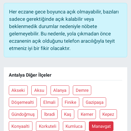
Her eczane gece boyunca açık olmayabilir, bazıları
sadece gerektiğinde açık kalabilir veya
beklenmedik durumlar nedeniyle nöbete
gelemeyebilir. Bu nedenle, yola çıkmadan önce
eczanenin açık olduğunu telefon aracılığıyla teyit
etmeniz iyi bir fikir olacaktır.
Antalya Diğer İlçeler
Akseki
Aksu
Alanya
Demre
Döşemealti
Elmali
Finike
Gazipaşa
Gündoğmuş
İbradi
Kaş
Kemer
Kepez
Konyaalti
Korkuteli
Kumluca
Manavgat