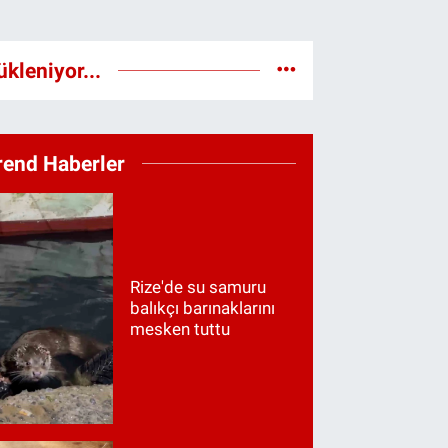
ükleniyor...
rend Haberler
Rize'de su samuru
balıkçı barınaklarını
mesken tuttu