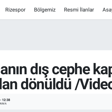
Rizespor
Bölgemiz
Resmi İlanlar
Asa
nanın dış cephe k
dan dönüldü /Vide
- 12:38
ANMA