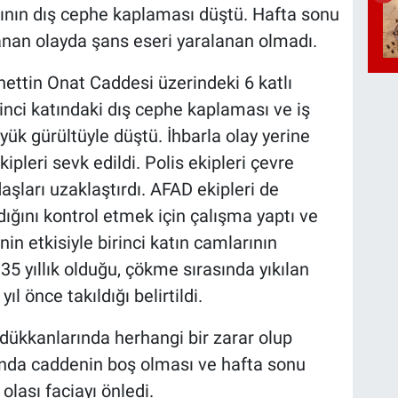
katının dış cephe kaplaması düştü. Hafta sonu
anan olayda şans eseri yaralanan olmadı.
nettin Onat Caddesi üzerindeki 6 katlı
inci katındaki dış cephe kaplaması ve iş
yük gürültüyle düştü. İhbarla olay yerine
kipleri sevk edildi. Polis ekipleri çevre
aşları uzaklaştırdı. AFAD ekipleri de
ığını kontrol etmek için çalışma yaptı ve
in etkisiyle birinci katın camlarının
35 yıllık olduğu, çökme sırasında yıkılan
l önce takıldığı belirtildi.
, dükkanlarında herhangi bir zarar olup
sında caddenin boş olması ve hafta sonu
lası faciayı önledi.