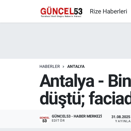
Rize Haberleri
HABERLER
ANTALYA
Antalya - Bi
düştü; facia
GÜNCEL53 - HABER MERKEZI
31.08.2025 
EDITÖR
YAYINL