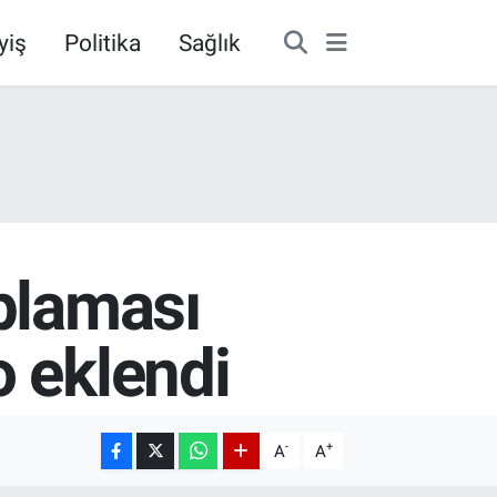
yiş
Politika
Sağlık
aplaması
o eklendi
-
+
A
A