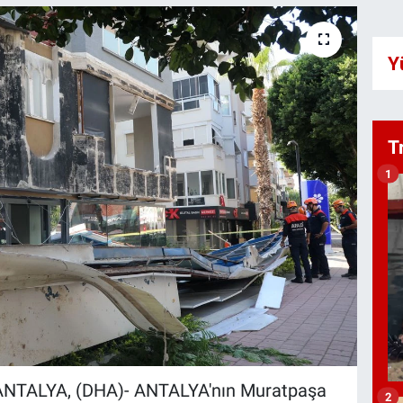
Y
T
1
TALYA, (DHA)- ANTALYA'nın Muratpaşa
2