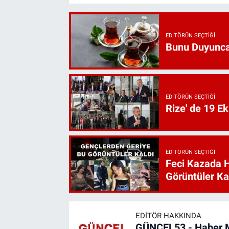
EDITÖRÜN SEÇTIĞI
Bunu Duyunca
EDITÖRÜN SEÇTIĞI
Rize' de 19 E
EDITÖRÜN SEÇTIĞI
Feci Kazada 
Görüntüler Ka
EDITÖR HAKKINDA
GÜNCEL53 - Haber 