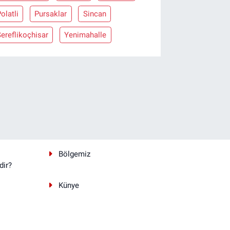
olatli
Pursaklar
Sincan
ereflikoçhisar
Yenimahalle
Bölgemiz
dir?
Künye