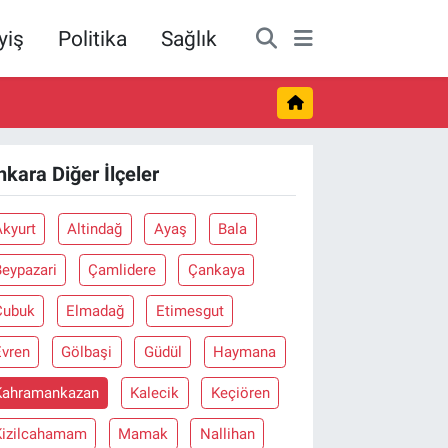
yiş
Politika
Sağlık
nkara Diğer İlçeler
Akyurt
Altindağ
Ayaş
Bala
Beypazari
Çamlidere
Çankaya
Çubuk
Elmadağ
Etimesgut
Evren
Gölbaşi
Güdül
Haymana
Kahramankazan
Kalecik
Keçiören
Kizilcahamam
Mamak
Nallihan