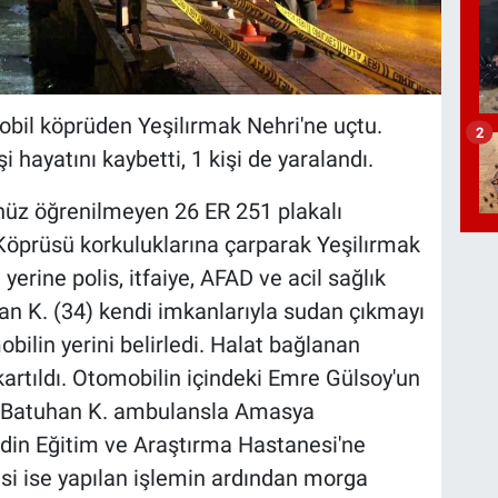
bil köprüden Yeşilırmak Nehri'ne uçtu.
2
 hayatını kaybetti, 1 kişi de yaralandı.
enüz öğrenilmeyen 26 ER 251 plakalı
Köprüsü korkuluklarına çarparak Yeşilırmak
yerine polis, itfaiye, AFAD ve acil sağlık
han K. (34) kendi imkanlarıyla sudan çıkmayı
bilin yerini belirledi. Halat bağlanan
kartıldı. Otomobilin içindeki Emre Gülsoy'un
di. Batuhan K. ambulansla Amasya
din Eğitim ve Araştırma Hastanesi'ne
si ise yapılan işlemin ardından morga