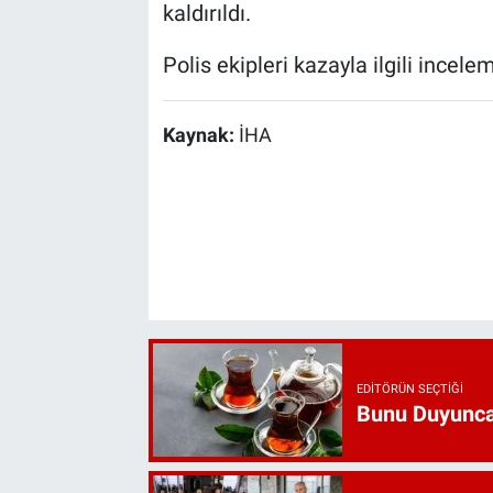
kaldırıldı.
Polis ekipleri kazayla ilgili incele
Kaynak:
İHA
EDITÖRÜN SEÇTIĞI
Bunu Duyunca