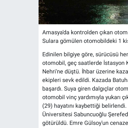
Amasya'da kontrolden çıkan otomo
Sulara gömülen otomobildeki 1 kişi
Edinilen bilgiye göre, sürücüsü h
otomobil, geç saatlerde İstasyon 
Nehri'ne düştü. İhbar üzerine kaza 
ekipleri sevk edildi. Kazada Batu
başardı. Suya giren dalgıçlar otomo
otomobil vinç yardımıyla yukarı çı
(29) hayatını kaybettiği belirlen
Üniversitesi Sabuncuoğlu Şerefed
götürüldü. Emre Gülsoy'un cenaze