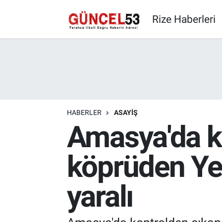
Rize Haberleri
HABERLER
ASAYIŞ
Amasya'da k
köprüden Yeş
yaralı