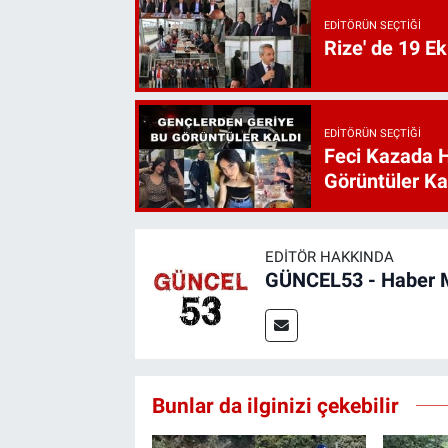
EDITÖRÜN SEÇTIĞI
Rize' de 19 E
EDITÖRÜN SEÇTIĞI
Feci Kazada 
Görüntüler Ka
EDITÖR HAKKINDA
GÜNCEL53 - Haber 
Bunlar da ilginizi çekebilir