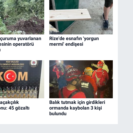
uçuruma yuvarlanan
Rize'de esnafın 'yorgun
esinin operatörü
mermi' endişesi
ı
açakçılık
Balık tutmak için girdikleri
nu: 45 gözaltı
ormanda kaybolan 3 kişi
bulundu