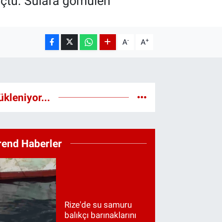
uçtu. Sulara gömülen
-
+
A
A
ükleniyor...
rend Haberler
Rize'de su samuru
balıkçı barınaklarını