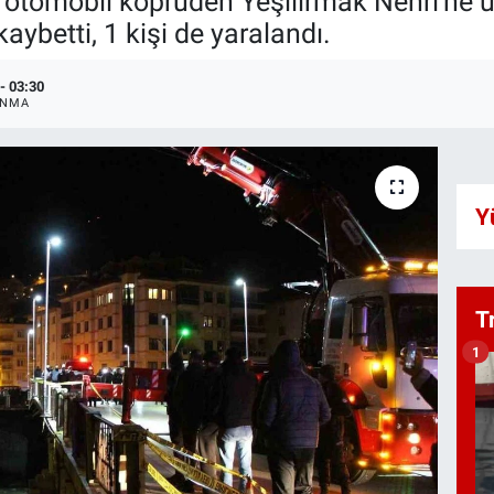
otomobil köprüden Yeşilırmak Nehri'ne 
aybetti, 1 kişi de yaralandı.
- 03:30
ANMA
Y
T
1