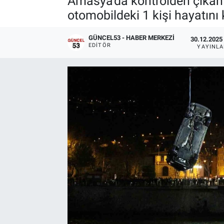
Amasya'da kontrolden çıkan 
otomobildeki 1 kişi hayatını k
GÜNCEL53 - HABER MERKEZI
30.12.2025 
EDITÖR
YAYINL