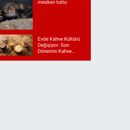
mesken tuttu
Evde Kahve Kültürü
Değişiyor: Son
Dönemin Kahve
Makinesi Trendleri