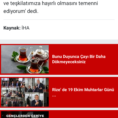
ve teşkilatımıza hayırlı olmasını temenni
ediyorum' dedi.
Kaynak:
İHA
Bunu Duyunca Çayı Bir Daha
Dökmeyeceksiniz
Rize' de 19 Ekim Muhtarlar Günü
...