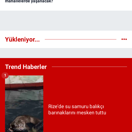
mahallelerde yaşanacak?
Yükleniyor...
Trend Haberler
1
Rize'de su samuru balıkçı
barınaklarını mesken tuttu