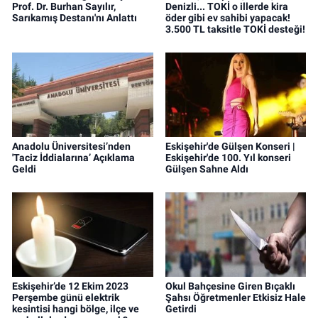
Prof. Dr. Burhan Sayılır,
Denizli... TOKİ o illerde kira
Sarıkamış Destanı'nı Anlattı
öder gibi ev sahibi yapacak!
3.500 TL taksitle TOKİ desteği!
Anadolu Üniversitesi’nden
Eskişehir'de Gülşen Konseri |
'Taciz İddialarına’ Açıklama
Eskişehir'de 100. Yıl konseri
Geldi
Gülşen Sahne Aldı
Eskişehir’de 12 Ekim 2023
Okul Bahçesine Giren Bıçaklı
Perşembe günü elektrik
Şahsı Öğretmenler Etkisiz Hale
kesintisi hangi bölge, ilçe ve
Getirdi