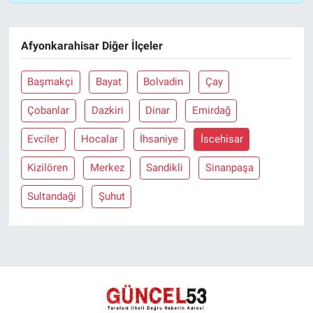
Afyonkarahisar Diğer İlçeler
Başmakçi
Bayat
Bolvadin
Çay
Çobanlar
Dazkiri
Dinar
Emirdağ
Evciler
Hocalar
İhsaniye
İscehisar
Kizilören
Merkez
Sandikli
Sinanpaşa
Sultandaği
Şuhut