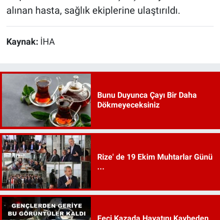
alınan hasta, sağlık ekiplerine ulaştırıldı.
Kaynak:
İHA
Bunu Duyunca Çayı Bir Daha
Dökmeyeceksiniz
Rize' de 19 Ekim Muhtarlar Günü
...
Feci Kazada Hayatını Kaybeden