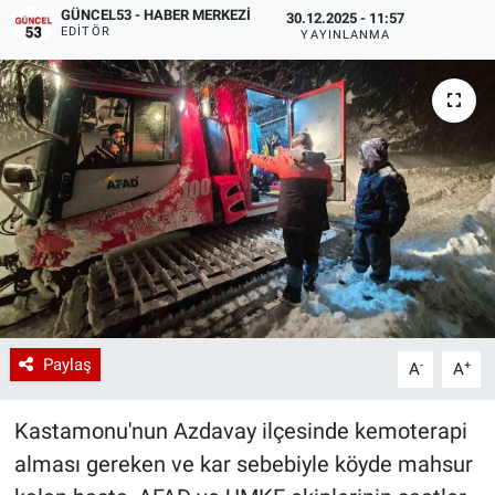
GÜNCEL53 - HABER MERKEZI
30.12.2025 - 11:57
EDITÖR
YAYINLANMA
Paylaş
-
+
A
A
Kastamonu'nun Azdavay ilçesinde kemoterapi
alması gereken ve kar sebebiyle köyde mahsur