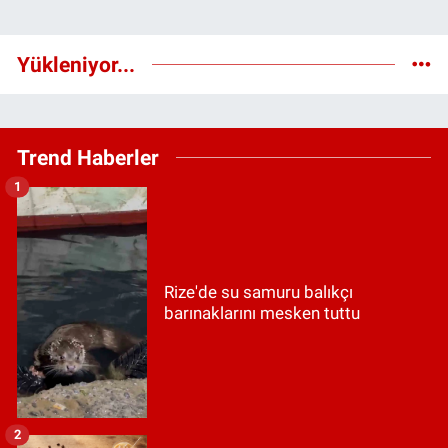
Yükleniyor...
Trend Haberler
1
Rize'de su samuru balıkçı
barınaklarını mesken tuttu
2