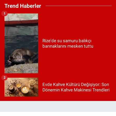
Trend Haberler
1
Rize'de su samuru balıkçı
barınaklarını mesken tuttu
2
Evde Kahve Kültürü Değişiyor: Son
Dönemin Kahve Makinesi Trendleri