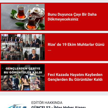
Bunu Duyunca Çayı Bir Daha
Dökmeyeceksiniz
Rize' de 19 Ekim Muhtarlar Günü
...
Feci Kazada Hayatını Kaybeden
Gençlerden Bu Görüntüler Kaldı
EDITÖR HAKKINDA
GÜNCEL53 - İhlas Haber Ajansı