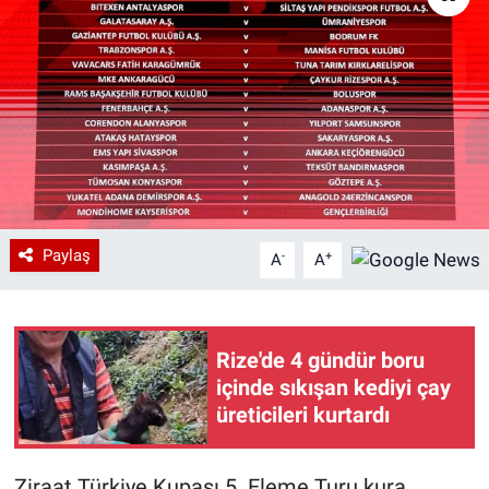
Paylaş
-
+
A
A
Rize'de 4 gündür boru
içinde sıkışan kediyi çay
üreticileri kurtardı
Ziraat Türkiye Kupası 5. Eleme Turu kura