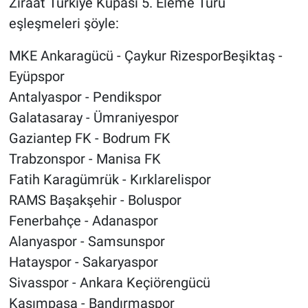
Ziraat Türkiye Kupası 5. Eleme Turu
eşleşmeleri şöyle:
MKE Ankaragücü - Çaykur RizesporBeşiktaş -
Eyüpspor
Antalyaspor - Pendikspor
Galatasaray - Ümraniyespor
Gaziantep FK - Bodrum FK
Trabzonspor - Manisa FK
Fatih Karagümrük - Kırklarelispor
RAMS Başakşehir - Boluspor
Fenerbahçe - Adanaspor
Alanyaspor - Samsunspor
Hatayspor - Sakaryaspor
Sivasspor - Ankara Keçiörengücü
Kasımpaşa - Bandırmaspor