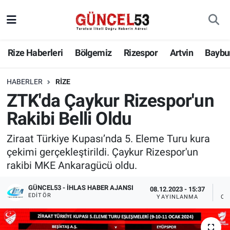
Rize Haberleri
Bölgemiz
Rizespor
Artvin
Baybu
HABERLER
RIZE
ZTK'da Çaykur Rizespor'un
Rakibi Belli Oldu
Ziraat Türkiye Kupası’nda 5. Eleme Turu kura
çekimi gerçekleştirildi. Çaykur Rizespor'un
rakibi MKE Ankaragücü oldu.
GÜNCEL53 - İHLAS HABER AJANSI
08.12.2023 - 15:37
EDITÖR
YAYINLANMA
OK