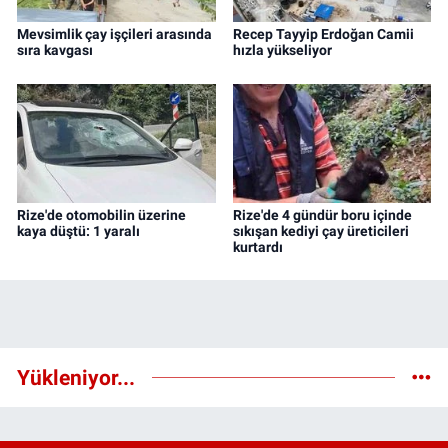
Mevsimlik çay işçileri arasında
Recep Tayyip Erdoğan Camii
sıra kavgası
hızla yükseliyor
Rize'de otomobilin üzerine
Rize'de 4 gündür boru içinde
kaya düştü: 1 yaralı
sıkışan kediyi çay üreticileri
kurtardı
Yükleniyor...