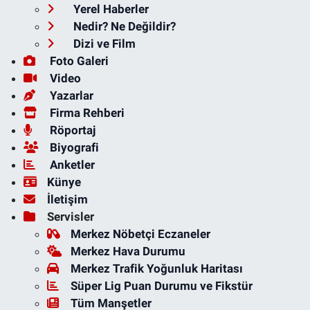
Yerel Haberler
Nedir? Ne Değildir?
Dizi ve Film
Foto Galeri
Video
Yazarlar
Firma Rehberi
Röportaj
Biyografi
Anketler
Künye
İletişim
Servisler
Merkez Nöbetçi Eczaneler
Merkez Hava Durumu
Merkez Trafik Yoğunluk Haritası
Süper Lig Puan Durumu ve Fikstür
Tüm Manşetler