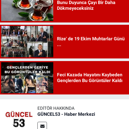
Bunu Duyunca Çayı Bir Daha
Dökmeyeceksiniz
Rize' de 19 Ekim Muhtarlar Günü
...
Feci Kazada Hayatını Kaybeden
Gençlerden Bu Görüntüler Kaldı
EDITÖR HAKKINDA
GÜNCEL53 - Haber Merkezi