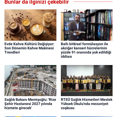
Bunlar da ilginizi çekebilir
Evde Kahve Kültürü Değişiyor:
Ballı bitkisel formülasyon ile
Son Dönemin Kahve Makinesi
akciğer kanseri hücrelerinin
Trendleri
yüzde 91 oranında yok edildiği
iddiası
Sağlık Bakanı Memişoğlu: 'Rize
RTEÜ Sağlık Hizmetleri Meslek
Şehir Hastanesi 2027 yılında
Yüksek Okulu'nda mezuniyet
hizmete girecek'
coşkusu