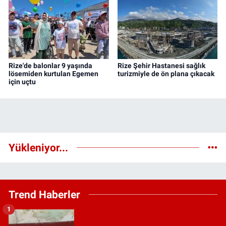
Rize'de balonlar 9 yaşında
Rize Şehir Hastanesi sağlık
lösemiden kurtulan Egemen
turizmiyle de ön plana çıkacak
için uçtu
Yükleniyor...
Trend Haberler
1