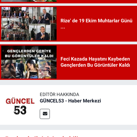
Rize' de 19 Ekim Muhtarlar Günü
...
Feci Kazada Hayatını Kaybeden
Gençlerden Bu Görüntüler Kaldı
EDITÖR HAKKINDA
GÜNCEL53 - Haber Merkezi