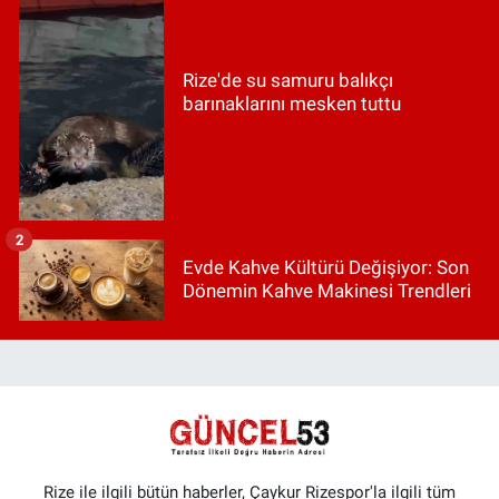
Rize'de su samuru balıkçı
barınaklarını mesken tuttu
2
Evde Kahve Kültürü Değişiyor: Son
Dönemin Kahve Makinesi Trendleri
Rize ile ilgili bütün haberler, Çaykur Rizespor'la ilgili tüm