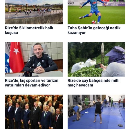
Rize'de 5 kilometrelik halk
Taha Şahin'in geleceği netlik
koşusu
kazanıyor
Rize'de, kış sporları ve turizm
Rize'de çay bahçesinde milli
yatırımları devam ediyor
maç heyecanı