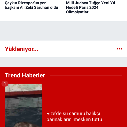
Çaykur Rizespor'un yeni
Milli Judocu Tuğçe Yeni Yıl
başkanı Ali Zeki Saruhan oldu
Hedefi Paris 2024
Olimpiyatları
Yükleniyor...
Trend Haberler
1
Rize'de su samuru balıkçı
barınaklarını mesken tuttu