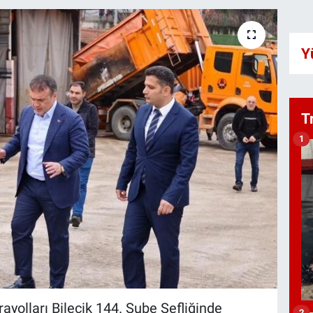
Y
T
1
rayolları Bilecik 144. Şube Şefliğinde
2