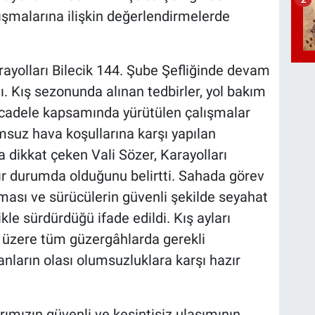
alışmalarına ilişkin değerlendirmelerde
arayolları Bilecik 144. Şube Şefliğinde devam
ı. Kış sezonunda alınan tedbirler, yol bakım
mücadele kapsamında yürütülen çalışmalar
umsuz hava koşullarına karşı yapılan
a dikkat çeken Vali Sözer, Karayolları
azır durumda olduğunu belirtti. Sahada görev
ası ve sürücülerin güvenli şekilde seyahat
ikle sürdürdüğü ifade edildi. Kış ayları
 üzere tüm güzergâhlarda gerekli
anların olası olumsuzluklara karşı hazır
rımızın güvenli ve kesintisiz ulaşımının