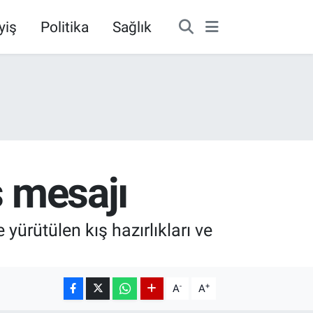
yiş
Politika
Sağlık
ş mesajı
 yürütülen kış hazırlıkları ve
-
+
A
A