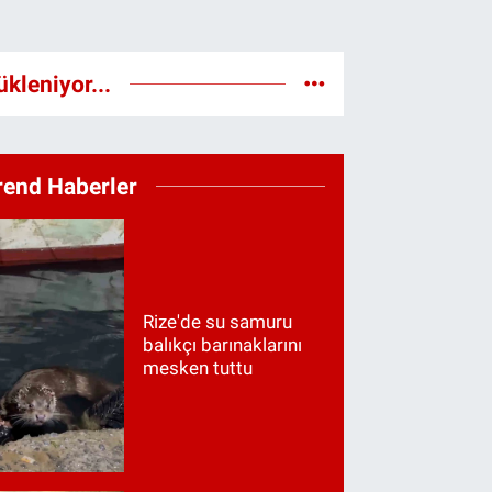
ükleniyor...
rend Haberler
Rize'de su samuru
balıkçı barınaklarını
mesken tuttu