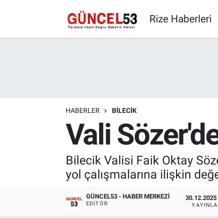
Rize Haberleri
HABERLER
BILECIK
Vali Sözer'd
Bilecik Valisi Faik Oktay Söze
yol çalışmalarına ilişkin de
GÜNCEL53 - HABER MERKEZI
30.12.2025 
EDITÖR
YAYINL