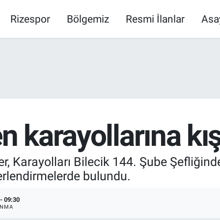
Rizespor
Bölgemiz
Resmi İlanlar
Asa
en karayollarına kı
r, Karayolları Bilecik 144. Şube Şefliğinde
ğerlendirmelerde bulundu.
- 09:30
ANMA