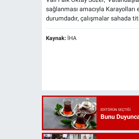
sağlanması amacıyla Karayolları ek
durumdadır, çalışmalar sahada titi
Kaynak:
İHA
EDITÖRÜN SEÇTIĞI
Bunu Duyunca