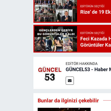
EDITÖRÜN SEÇTIĞI
Rize' de 19 E
EDITÖRÜN SEÇTIĞI
Feci Kazada 
Görüntüler Ka
EDITÖR HAKKINDA
GÜNCEL53 - Haber 
Bunlar da ilginizi çekebilir