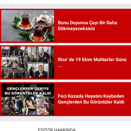
Bunu Duyunca Çayı Bir Daha
Dökmeyeceksiniz
Rize' de 19 Ekim Muhtarlar Günü
...
Feci Kazada Hayatını Kaybeden
Gençlerden Bu Görüntüler Kaldı
EDITÖR HAKKINDA