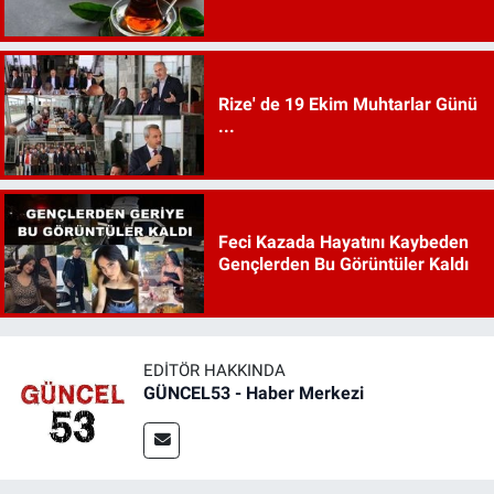
Rize' de 19 Ekim Muhtarlar Günü
...
Feci Kazada Hayatını Kaybeden
Gençlerden Bu Görüntüler Kaldı
EDITÖR HAKKINDA
GÜNCEL53 - Haber Merkezi