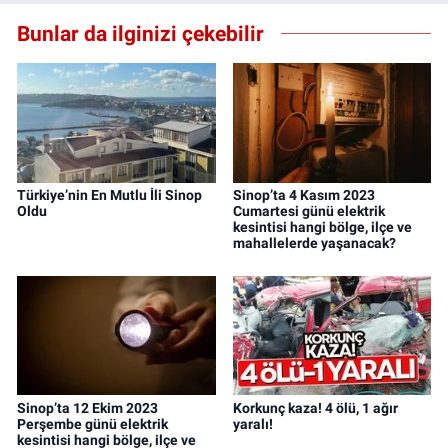
Bunlar da ilginizi çekebilir
Türkiye’nin En Mutlu İli Sinop
Sinop’ta 4 Kasım 2023
Oldu
Cumartesi günü elektrik
kesintisi hangi bölge, ilçe ve
mahallelerde yaşanacak?
Sinop’ta 12 Ekim 2023
Korkunç kaza! 4 ölü, 1 ağır
Perşembe günü elektrik
yaralı!
kesintisi hangi bölge, ilçe ve