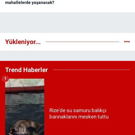
mahallelerde yaşanacak?
Yükleniyor...
Trend Haberler
1
Rize'de su samuru balıkçı
barınaklarını mesken tuttu