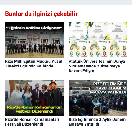
Bunlar da ilginizi çekebilir
Rize Milli Eğitim Müdürü Yusuf
Atatürk Üniversitesi’nin Dünya
Tüfekçi Eğitimin Kalbinde
Sıralamasında Yükselmeye
Devam Ediyor
Rize'de Roman Kahramanları
Rize Eğitiminde 3 Aylık Dönem
Festivali Düzenlendi
Masaya Yatırıldı