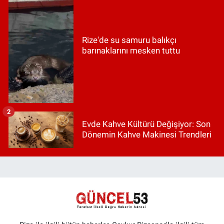
Rize'de su samuru balıkçı
barınaklarını mesken tuttu
2
Evde Kahve Kültürü Değişiyor: Son
Dönemin Kahve Makinesi Trendleri