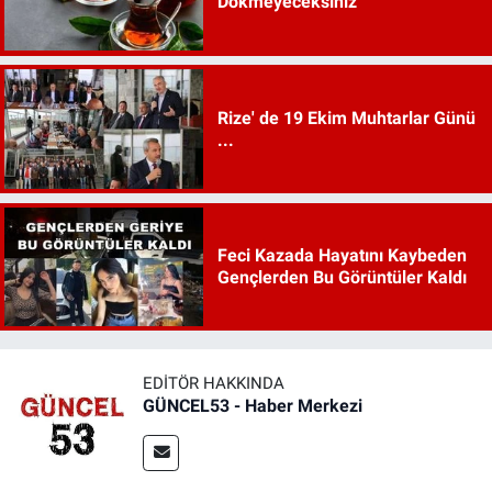
Dökmeyeceksiniz
Rize' de 19 Ekim Muhtarlar Günü
...
Feci Kazada Hayatını Kaybeden
Gençlerden Bu Görüntüler Kaldı
EDITÖR HAKKINDA
GÜNCEL53 - Haber Merkezi