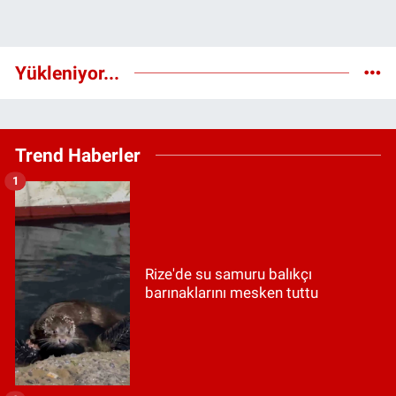
Yükleniyor...
Trend Haberler
1
Rize'de su samuru balıkçı
barınaklarını mesken tuttu