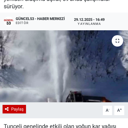
sürüyor.
GÜNCEL53 - HABER MERKEZI
29.12.2025 - 16:49
EDITÖR
YAYINLANMA
Paylaş
-
+
A
A
Tunceli genelinde etkili olan yoğun kar yağışı