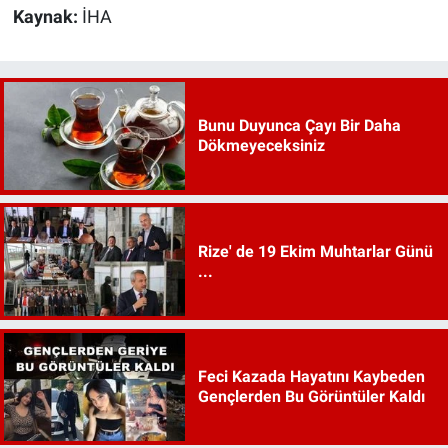
Kaynak:
İHA
Bunu Duyunca Çayı Bir Daha
Dökmeyeceksiniz
Rize' de 19 Ekim Muhtarlar Günü
...
Feci Kazada Hayatını Kaybeden
Gençlerden Bu Görüntüler Kaldı