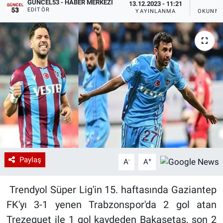
GÜNCEL53 - HABER MERKEZI
13.12.2023 - 11:21
1 
EDITÖR
YAYINLANMA
OKUNMA
Paylaş
-
+
A
A
Trendyol Süper Lig'in 15. haftasında Gaziantep
FK'yı 3-1 yenen Trabzonspor'da 2 gol atan
Trezeguet ile 1 gol kaydeden Bakasetas, son 2