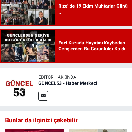
Rize' de 19 Ekim Muhtarlar Günü
...
Feci Kazada Hayatını Kaybeden
Gençlerden Bu Görüntüler Kaldı
EDITÖR HAKKINDA
GÜNCEL53 - Haber Merkezi
Bunlar da ilginizi çekebilir