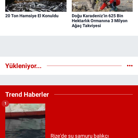
20 Ton Hamsiye El Konuldu
Doğu Karadeniz’in 625 Bin
Hektarlık Ormanına 3 Milyon
Ağaç Takviyesi
Yükleniyor...
Trend Haberler
1
Rize'de su samuru balıkçı