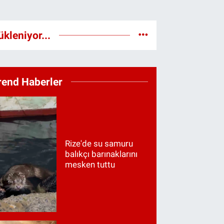
ükleniyor...
rend Haberler
Rize'de su samuru
balıkçı barınaklarını
mesken tuttu