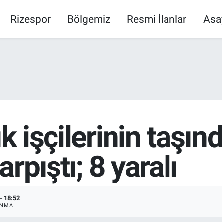
Rizespor
Bölgemiz
Resmi İlanlar
Asa
ık işçilerinin taşın
rpıştı; 8 yaralı
- 18:52
ANMA