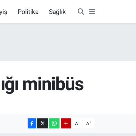
yiş
Politika
Sağlık
dığı minibüs
-
+
A
A