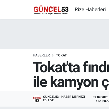
Rize Haberleri
HABERLER
TOKAT
Tokat'ta fınd
ile kamyon ça
GÜNCEL53 - HABER MERKEZI
09.09.2025 
EDITÖR
YAYINL