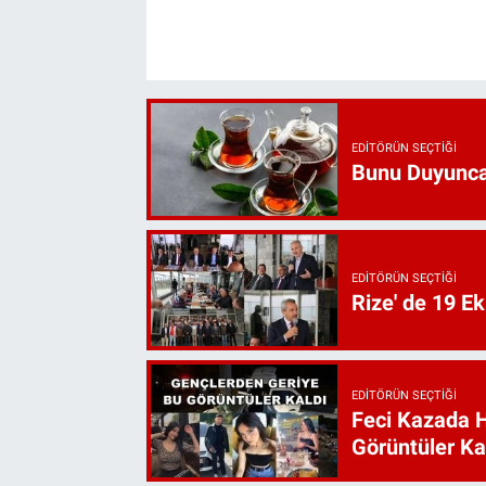
EDITÖRÜN SEÇTIĞI
Bunu Duyunca
EDITÖRÜN SEÇTIĞI
Rize' de 19 E
EDITÖRÜN SEÇTIĞI
Feci Kazada 
Görüntüler Ka