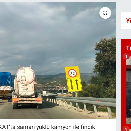
Y
T
1
AT’ta saman yüklü kamyon ile fındık
2