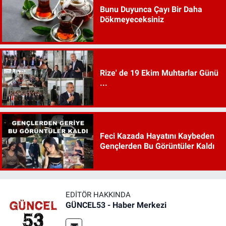
Bunu Duyunca Çayı Bir Daha
Dökmeyeceksiniz
Rize' de 19 Ekim Muhtarlar Günü
...
Feci Kazada Hayatını Kaybeden
Gençlerden Bu Görüntüler Kaldı
EDITÖR HAKKINDA
GÜNCEL53 - Haber Merkezi