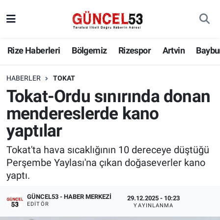
Rize Haberleri
Bölgemiz
Rizespor
Artvin
Baybu
HABERLER
TOKAT
Tokat-Ordu sınırında donan
mendereslerde kano
yaptılar
Tokat'ta hava sıcaklığının 10 dereceye düştüğü
Perşembe Yaylası'na çıkan doğaseverler kano
yaptı.
GÜNCEL53 - HABER MERKEZI
29.12.2025 - 10:23
EDITÖR
YAYINLANMA