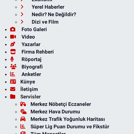
Yerel Haberler
Nedir? Ne Değildir?
Dizi ve Film
Foto Galeri
Video
Yazarlar
Firma Rehberi
Röportaj
Biyografi
Anketler
Künye
İletişim
Servisler
Merkez Nöbetçi Eczaneler
Merkez Hava Durumu
Merkez Trafik Yoğunluk Haritası
Süper Lig Puan Durumu ve Fikstür