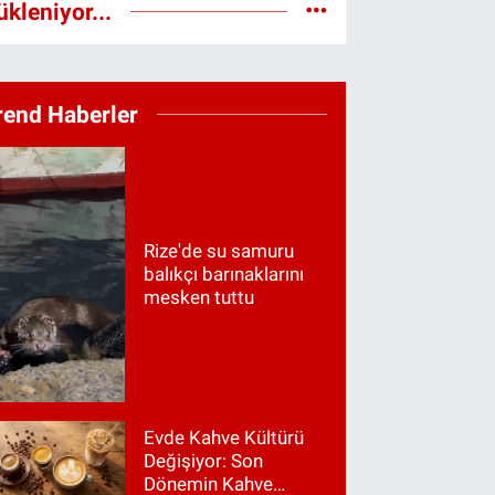
ükleniyor...
rend Haberler
Rize'de su samuru
balıkçı barınaklarını
mesken tuttu
Evde Kahve Kültürü
Değişiyor: Son
Dönemin Kahve