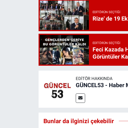
EDITÖRÜN SEÇTIĞI
Rize' de 19 E
EDITÖRÜN SEÇTIĞI
Feci Kazada 
Görüntüler Ka
EDITÖR HAKKINDA
GÜNCEL53 - Haber 
Bunlar da ilginizi çekebilir