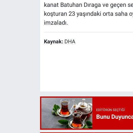
kanat Batuhan Dıraga ve geçen sez
koşturan 23 yaşındaki orta saha 
imzaladı.
Kaynak:
DHA
EDITÖRÜN SEÇTIĞI
Bunu Duyunca