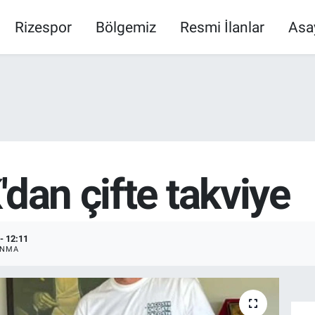
Rizespor
Bölgemiz
Resmi İlanlar
Asa
'dan çifte takviye
- 12:11
ANMA