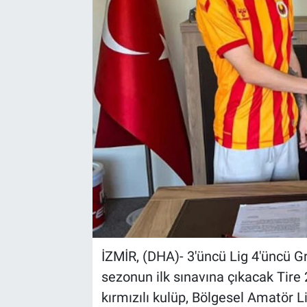
İZMİR, (DHA)- 3'üncü Lig 4'üncü G
sezonun ilk sınavına çıkacak Tire 2
kırmızılı kulüp, Bölgesel Amatör L