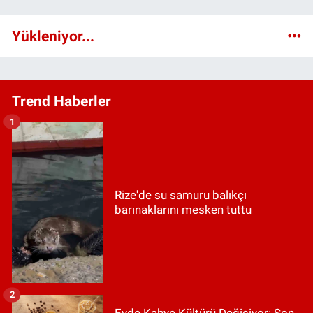
Yükleniyor...
Trend Haberler
1
Rize'de su samuru balıkçı
barınaklarını mesken tuttu
2
Evde Kahve Kültürü Değişiyor: Son