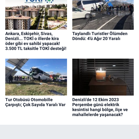
Ankara, Eskişehir, Sivas,
Taylandlı Turistler Ölümden
Denizli... TOKİ o illerde kira
Döndü: 4'ü Ağır 20 Yaralı
öder gibi ev sahibi yapacak!
3.500 TL taksitle TOKİ desteği!
Tur Otobüsü Otomobille
Denizli’de 12 Ekim 2023
Çarpıştı; Çok Sayıda Yaralı Var
Perşembe günü elektrik
kesintisi hangi bölge, ilçe ve
mahallelerde yaşanacak?