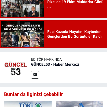
Rize' de 19 Ekim Muhtarlar Günü
...
Feci Kazada Hayatını Kaybeden
Gençlerden Bu Görüntüler Kaldı
EDITÖR HAKKINDA
GÜNCEL53 - Haber Merkezi
Bunlar da ilginizi çekebilir