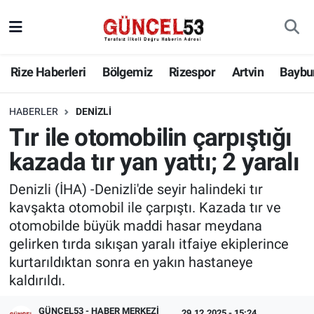
Rize Haberleri
Bölgemiz
Rizespor
Artvin
Baybu
HABERLER
DENIZLI
Tır ile otomobilin çarpıştığı
kazada tır yan yattı; 2 yaralı
Denizli (İHA) -Denizli'de seyir halindeki tır
kavşakta otomobil ile çarpıştı. Kazada tır ve
otomobilde büyük maddi hasar meydana
gelirken tırda sıkışan yaralı itfaiye ekiplerince
kurtarıldıktan sonra en yakın hastaneye
kaldırıldı.
GÜNCEL53 - HABER MERKEZI
29.12.2025 - 15:24