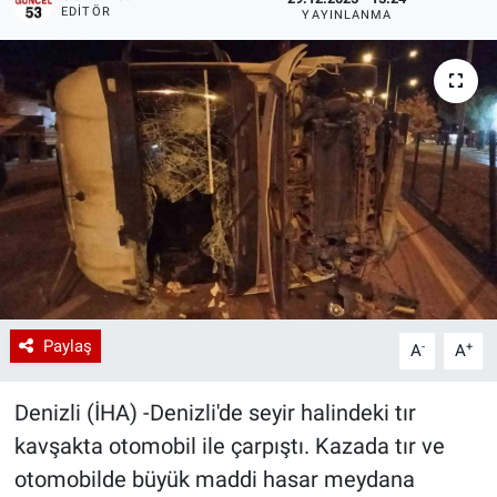
EDITÖR
YAYINLANMA
Paylaş
-
+
A
A
Denizli (İHA) -Denizli'de seyir halindeki tır
kavşakta otomobil ile çarpıştı. Kazada tır ve
otomobilde büyük maddi hasar meydana