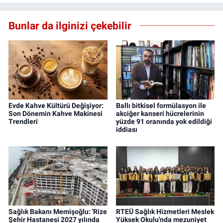
Bunlar da ilginizi çekebilir
Evde Kahve Kültürü Değişiyor:
Ballı bitkisel formülasyon ile
Son Dönemin Kahve Makinesi
akciğer kanseri hücrelerinin
Trendleri
yüzde 91 oranında yok edildiği
iddiası
Sağlık Bakanı Memişoğlu: 'Rize
RTEÜ Sağlık Hizmetleri Meslek
Şehir Hastanesi 2027 yılında
Yüksek Okulu'nda mezuniyet