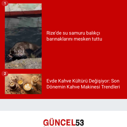
1
Rize'de su samuru balıkçı
barınaklarını mesken tuttu
2
Evde Kahve Kültürü Değişiyor: Son
Dönemin Kahve Makinesi Trendleri