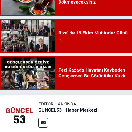
Dökmeyeceksiniz
Rize' de 19 Ekim Muhtarlar Günü
...
Feci Kazada Hayatını Kaybeden
Gençlerden Bu Görüntüler Kaldı
EDITÖR HAKKINDA
GÜNCEL53 - Haber Merkezi