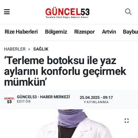
Rize Haberleri
Bölgemiz
Rizespor
Artvin
Baybu
HABERLER
SAĞLIK
‘Terleme botoksu ile yaz
aylarını konforlu geçirmek
mümkün’
GÜNCEL53 - HABER MERKEZI
25.04.2025 - 09:17
EDITÖR
YAYINLANMA