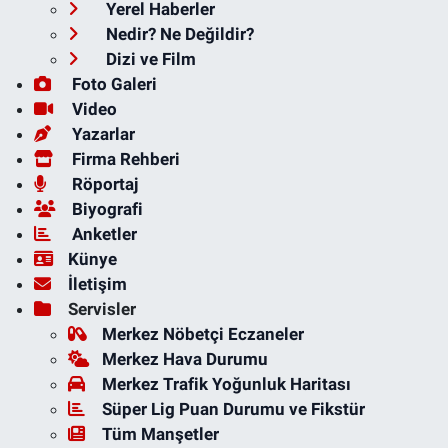
Yerel Haberler
Nedir? Ne Değildir?
Dizi ve Film
Foto Galeri
Video
Yazarlar
Firma Rehberi
Röportaj
Biyografi
Anketler
Künye
İletişim
Servisler
Merkez Nöbetçi Eczaneler
Merkez Hava Durumu
Merkez Trafik Yoğunluk Haritası
Süper Lig Puan Durumu ve Fikstür
Tüm Manşetler