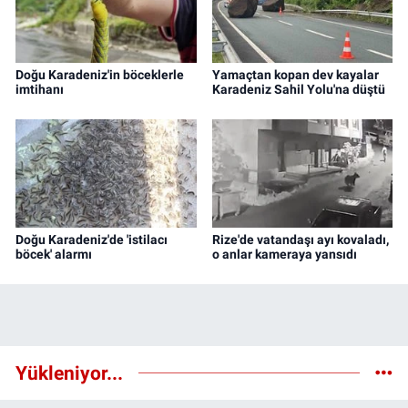
Doğu Karadeniz'in böceklerle
Yamaçtan kopan dev kayalar
imtihanı
Karadeniz Sahil Yolu'na düştü
Doğu Karadeniz'de 'istilacı
Rize'de vatandaşı ayı kovaladı,
böcek' alarmı
o anlar kameraya yansıdı
Yükleniyor...