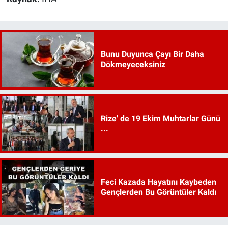
Bunu Duyunca Çayı Bir Daha
Dökmeyeceksiniz
Rize' de 19 Ekim Muhtarlar Günü
...
Feci Kazada Hayatını Kaybeden
Gençlerden Bu Görüntüler Kaldı