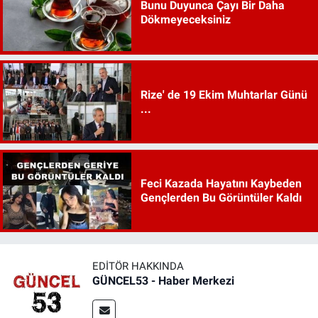
Bunu Duyunca Çayı Bir Daha
Dökmeyeceksiniz
Rize' de 19 Ekim Muhtarlar Günü
...
Feci Kazada Hayatını Kaybeden
Gençlerden Bu Görüntüler Kaldı
EDITÖR HAKKINDA
GÜNCEL53 - Haber Merkezi