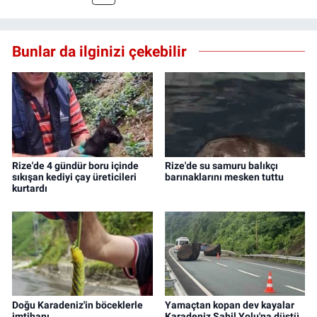
Bunlar da ilginizi çekebilir
Rize'de 4 gündür boru içinde
Rize'de su samuru balıkçı
sıkışan kediyi çay üreticileri
barınaklarını mesken tuttu
kurtardı
Doğu Karadeniz'in böceklerle
Yamaçtan kopan dev kayalar
imtihanı
Karadeniz Sahil Yolu'na düştü