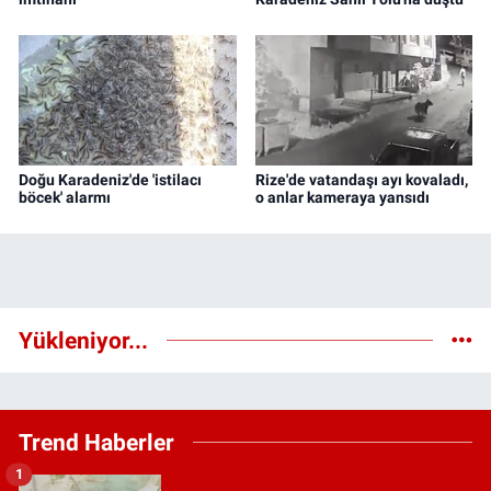
Doğu Karadeniz'de 'istilacı
Rize'de vatandaşı ayı kovaladı,
böcek' alarmı
o anlar kameraya yansıdı
Yükleniyor...
Trend Haberler
1