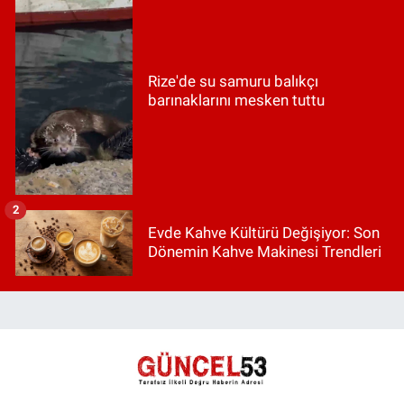
Rize'de su samuru balıkçı
barınaklarını mesken tuttu
2
Evde Kahve Kültürü Değişiyor: Son
Dönemin Kahve Makinesi Trendleri