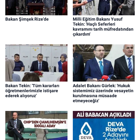
Bakan Şimşek Rize'de
Milli Eğitim Bakanı Yusuf
Tekin: 'Haçlı Seferleri
kavramını tarih müfredatından
çıkardım'
Bakan Tekin: 'Tüm kararları
Adalet Bakanı Gürlek: 'Hukuk
öğretmenlerimizle istişare
sistemimiz üzerinde vesayetin
ederek alıyoruz'
kurulmasına müsaade
etmeyeceğiz'