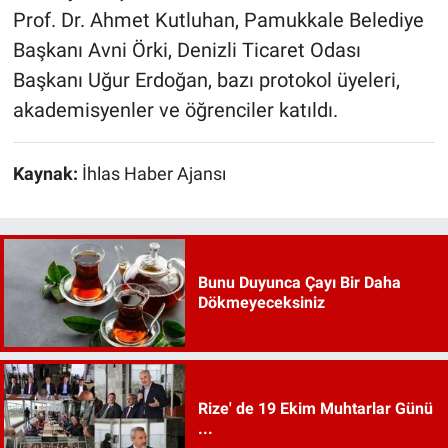
Prof. Dr. Ahmet Kutluhan, Pamukkale Belediye
Başkanı Avni Örki, Denizli Ticaret Odası
Başkanı Uğur Erdoğan, bazı protokol üyeleri,
akademisyenler ve öğrenciler katıldı.
Kaynak:
İhlas Haber Ajansı
Bunu Duyunca Çayı Bir Daha
Dökmeyeceksiniz
Rize' de 19 Ekim Muhtarlar Günü
...