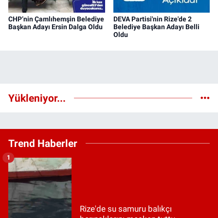
CHP’nin Çamlıhemşin Belediye
DEVA Partisi'nin Rize'de 2
Başkan Adayı Ersin Dalga Oldu
Belediye Başkan Adayı Belli
Oldu
Yükleniyor...
Trend Haberler
1
Rize'de su samuru balıkçı