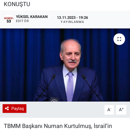
KONUŞTU
YÜKSEL KARAKAN
13.11.2023 - 19:26
EDITÖR
YAYINLANMA
Paylaş
-
+
A
A
TBMM Başkanı Numan Kurtulmuş, İsrail’in