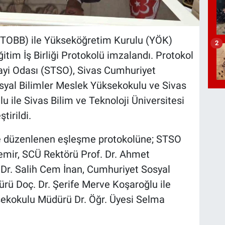
i (TOBB) ile Yükseköğretim Kurulu (YÖK)
2
tim İş Birliği Protokolü imzalandı. Protokol
yi Odası (STSO), Sivas Cumhuriyet
syal Bilimler Meslek Yüksekokulu ve Sivas
 ile Sivas Bilim ve Teknoloji Üniversitesi
tirildi.
de düzenlenen eşleşme protokolüne; STSO
mir, SCÜ Rektörü Prof. Dr. Ahmet
 Dr. Salih Cem İnan, Cumhuriyet Sosyal
rü Doç. Dr. Şerife Merve Koşaroğlu ile
sekokulu Müdürü Dr. Öğr. Üyesi Selma