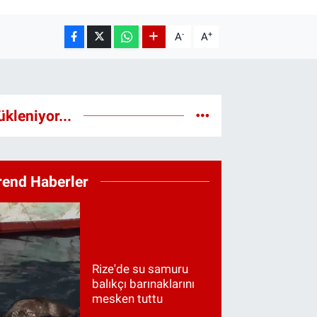
-
+
A
A
ükleniyor...
rend Haberler
Rize'de su samuru
balıkçı barınaklarını
mesken tuttu