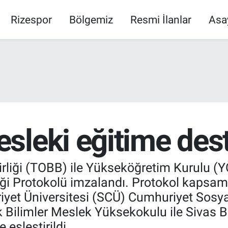
Rizespor
Bölgemiz
Resmi İlanlar
Asa
sleki eğitime des
Birliği (TOBB) ile Yükseköğretim Kurulu 
liği Protokolü imzalandı. Protokol kapsam
yet Üniversitesi (SCÜ) Cumhuriyet Sosya
Bilimler Meslek Yüksekokulu ile Sivas Bi
eşleştirildi.