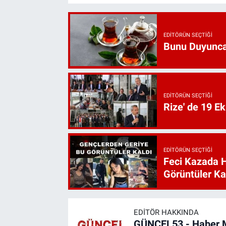
EDITÖRÜN SEÇTIĞI
Bunu Duyunca
EDITÖRÜN SEÇTIĞI
Rize' de 19 E
EDITÖRÜN SEÇTIĞI
Feci Kazada 
Görüntüler Ka
EDITÖR HAKKINDA
GÜNCEL53 - Haber 