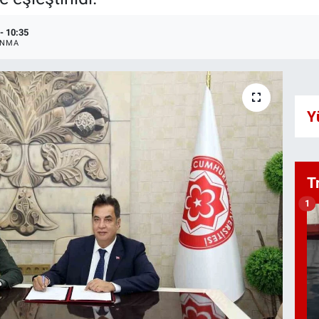
- 10:35
ANMA
Y
T
1