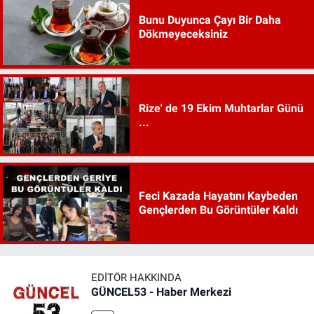
Bunu Duyunca Çayı Bir Daha
Dökmeyeceksiniz
Rize' de 19 Ekim Muhtarlar Günü
...
Feci Kazada Hayatını Kaybeden
Gençlerden Bu Görüntüler Kaldı
EDITÖR HAKKINDA
GÜNCEL53 - Haber Merkezi