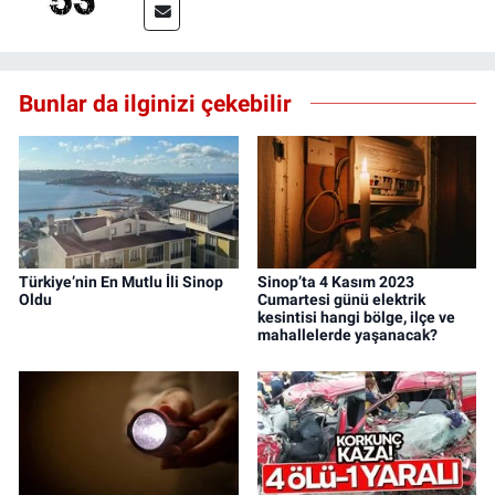
Bunlar da ilginizi çekebilir
Türkiye’nin En Mutlu İli Sinop
Sinop’ta 4 Kasım 2023
Oldu
Cumartesi günü elektrik
kesintisi hangi bölge, ilçe ve
mahallelerde yaşanacak?