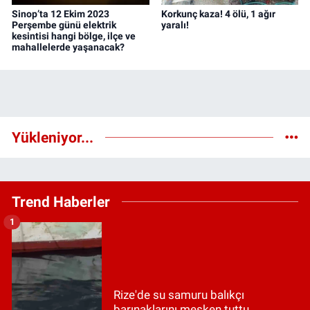
Sinop’ta 12 Ekim 2023
Korkunç kaza! 4 ölü, 1 ağır
Perşembe günü elektrik
yaralı!
kesintisi hangi bölge, ilçe ve
mahallelerde yaşanacak?
Yükleniyor...
Trend Haberler
1
Rize'de su samuru balıkçı
barınaklarını mesken tuttu