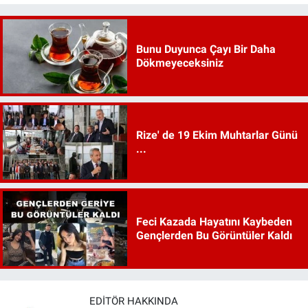
Bunu Duyunca Çayı Bir Daha
Dökmeyeceksiniz
Rize' de 19 Ekim Muhtarlar Günü
...
Feci Kazada Hayatını Kaybeden
Gençlerden Bu Görüntüler Kaldı
EDITÖR HAKKINDA