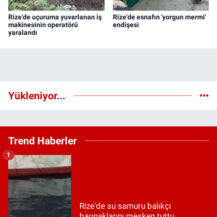
Rize'de uçuruma yuvarlanan iş
Rize'de esnafın 'yorgun mermi'
makinesinin operatörü
endişesi
yaralandı
Yükleniyor...
Trend Haberler
1
Rize'de su samuru balıkçı
barınaklarını mesken tuttu