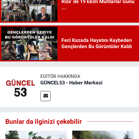
Rize' de 19 Ekim Muhtarlar Günü
...
Feci Kazada Hayatını Kaybeden
Gençlerden Bu Görüntüler Kaldı
EDITÖR HAKKINDA
GÜNCEL53 - Haber Merkezi
Bunlar da ilginizi çekebilir