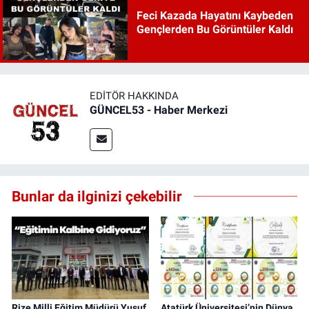
Feci Kazada Hayatını Kaybeden
Gençlerden Bu Görüntüler Kaldı
EDITÖR HAKKINDA
GÜNCEL53 - Haber Merkezi
Bunlar da ilginizi çekebilir
Rize Milli Eğitim Müdürü Yusuf
Atatürk Üniversitesi’nin Dünya