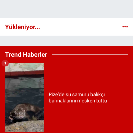
Yükleniyor...
Trend Haberler
1
Rize'de su samuru balıkçı
barınaklarını mesken tuttu