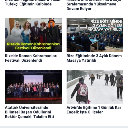
Tüfekçi Eğitimin Kalbinde
Sıralamasında Yükselmeye
Devam Ediyor
Rize'de Roman Kahramanları
Rize Eğitiminde 3 Aylık Dönem
Festivali Düzenlendi
Masaya Yatırıldı
Atatürk Üniversitesi'nde
Artvin'de Eğitime 1 Günlük Kar
Bilimsel Başarı Ödüllerini
Engeli: İşte O İlçeler
Rektör Çomaklı Takdim Etti