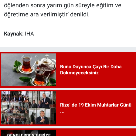
öğlenden sonra yarım gün süreyle eğitim ve
öğretime ara verilmiştir' denildi.
Kaynak:
İHA
Bunu Duyunca Çayı Bir Daha
Dökmeyeceksiniz
Rize' de 19 Ekim Muhtarlar Günü
...