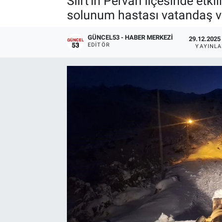
Siirt'in Pervari ilçesinde et
solunum hastası vatandaş ve 
GÜNCEL53 - HABER MERKEZI
29.12.2025 
EDITÖR
YAYINL