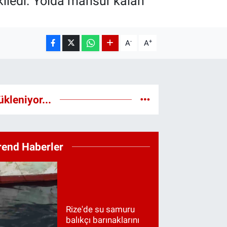
tkiledi. Yolda mahsur kalan
-
+
A
A
ükleniyor...
rend Haberler
Rize'de su samuru
balıkçı barınaklarını