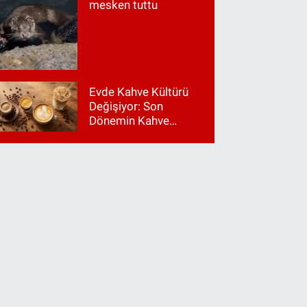
mesken tuttu
Evde Kahve Kültürü
Değişiyor: Son
Dönemin Kahve
Makinesi Trendleri