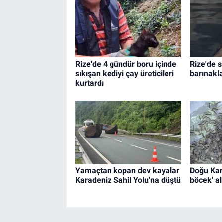
Rize'de 4 gündür boru içinde
Rize'de 
sıkışan kediyi çay üreticileri
barınakl
kurtardı
Yamaçtan kopan dev kayalar
Doğu Kara
Karadeniz Sahil Yolu'na düştü
böcek' a