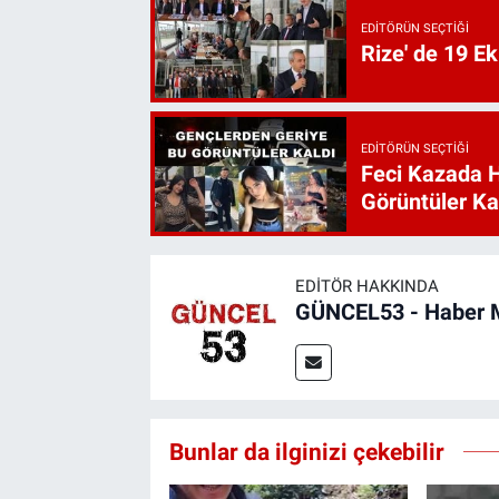
EDITÖRÜN SEÇTIĞI
Rize' de 19 E
EDITÖRÜN SEÇTIĞI
Feci Kazada 
Görüntüler Ka
EDITÖR HAKKINDA
GÜNCEL53 - Haber 
Bunlar da ilginizi çekebilir