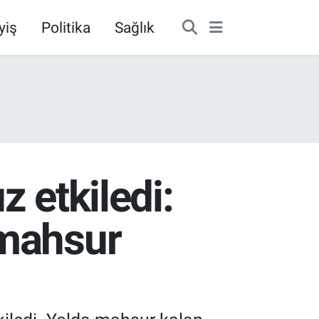
yiş
Politika
Sağlık
z etkiledi:
 mahsur