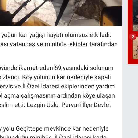
an yoğun kar yağışı hayatı olumsuz etkiledi.
2
sı vatandaş ve minibüs, ekipler tarafından
 köyünde ikamet eden 69 yaşındaki solunum
ızlandı. Köy yolunun kar nedeniyle kapalı
ervis ve İl Özel İdaresi ekiplerinden yardım
 yol açma çalışmasının ardından köye ulaşan
eslim etti. Lezgin Uslu, Pervari İlçe Devlet
öy yolu Geçittepe mevkinde kar nedeniyle
bulunduğu minibüs, İl Özel İdaresi karla