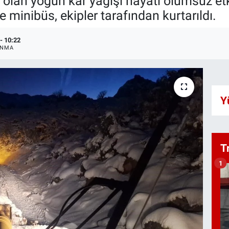
kili olan yoğun kar yağışı hayatı olumsuz e
minibüs, ekipler tarafından kurtarıldı.
- 10:22
ANMA
Y
T
1