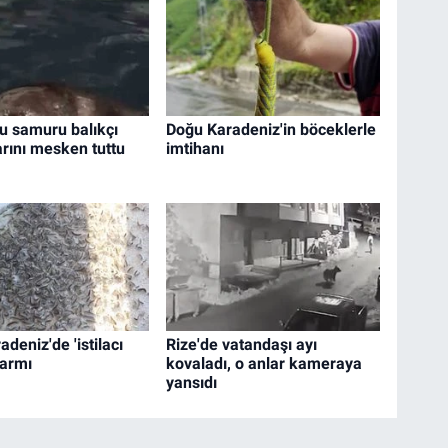
su samuru balıkçı
Doğu Karadeniz'in böceklerle
arını mesken tuttu
imtihanı
deniz'de 'istilacı
Rize'de vatandaşı ayı
larmı
kovaladı, o anlar kameraya
yansıdı