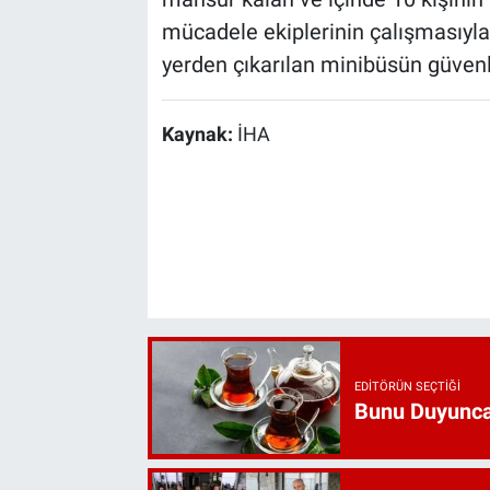
mücadele ekiplerinin çalışmasıyla 
yerden çıkarılan minibüsün güvenl
Kaynak:
İHA
EDITÖRÜN SEÇTIĞI
Bunu Duyunca