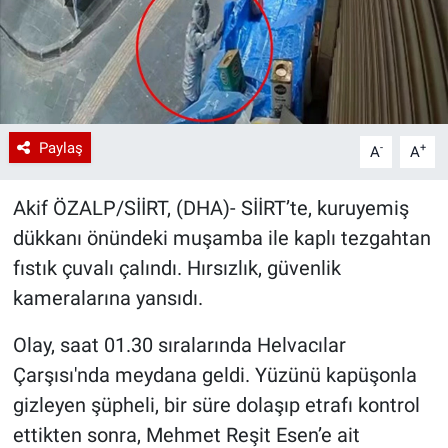
Paylaş
-
+
A
A
Akif ÖZALP/SİİRT, (DHA)- SİİRT’te, kuruyemiş
dükkanı önündeki muşamba ile kaplı tezgahtan
fıstık çuvalı çalındı. Hırsızlık, güvenlik
kameralarına yansıdı.
Olay, saat 01.30 sıralarında Helvacılar
Çarşısı'nda meydana geldi. Yüzünü kapüşonla
gizleyen şüpheli, bir süre dolaşıp etrafı kontrol
ettikten sonra, Mehmet Reşit Esen’e ait