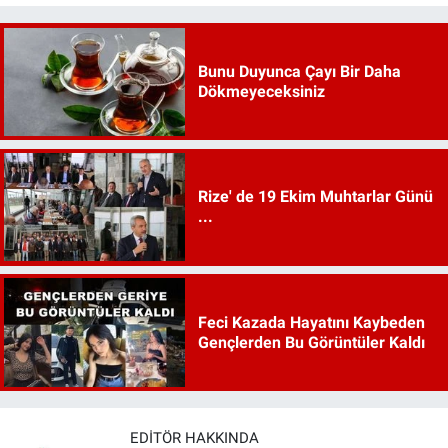
Bunu Duyunca Çayı Bir Daha
Dökmeyeceksiniz
Rize' de 19 Ekim Muhtarlar Günü
...
Feci Kazada Hayatını Kaybeden
Gençlerden Bu Görüntüler Kaldı
EDITÖR HAKKINDA