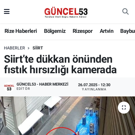
Rize Haberleri
Bölgemiz
Rizespor
Artvin
Baybu
HABERLER
SIIRT
Siirt’te dükkan önünden
fıstık hırsızlığı kamerada
GÜNCEL53 - HABER MERKEZI
26.07.2025 - 12:30
EDITÖR
YAYINLANMA